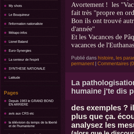
Avortement ! les "Vac
My shots
fait très "propre en ord
Le Bouquineur
Bon ils ont trouvé aut
l'information nationaliste
d'année"
Métapo infos
Et les Vacances de Pâq
Lionel Baland
vacances de l'Euthanas
Euro-Synergies
Publié dans
histoire
,
les para
La senteur de l'esprit
permanent
|
Commentaires (0
SYNTHESE NATIONALE
Latitude
La pathologisation
humaine j'te dis p
Pages
Depuis 1983 le GRAND BOND
EN ARRIERE
des exemples ? il
avis aux CRS etc
plus que ça. écou
la télévision du temps de la liberté
analysez les mesu
et de l'humanisme
(alors que le discour