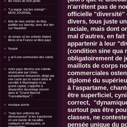
les roses de mon jardin
n'arrêtent pas de n
"La tagojn, kaj ties noktojn" -
officielle "diversité"
MON JOURNAL
divers, tous juste un
liste de mes articles de blog
publiés sur Ipernity, avec leur lien
raciale, mais dont o
sur Hauetfort
mal d'autres, en fait
du temps où les enfants étaient
libres et la France un libre pays
appartenir à leur "div
l'espoir
(condition sine qua
obligatoirement de j
y at-il une communion des saints
?
maillots de corps no
notre pays devenu une colonie
commerciales ostenta
américaine par Union
européenne interposée, dirigé par
diplomé du supérieur
une caste qui se vautre dans la
servilité à Washington et au
grand capital, s’apprête à
à l'aspartame, chante
disparaître davantage encore
dans le “Grand Marché
être superficiel, cy
Transatlantique” !
correct, "dynamique"
musique azerie
surtout pas être pour
"mais leur uniforme les
classes, ne contest
déshumanise" et les transforme
en une bande de racailles
pensée unique du po
sadiques et détraquées, et
intouchables