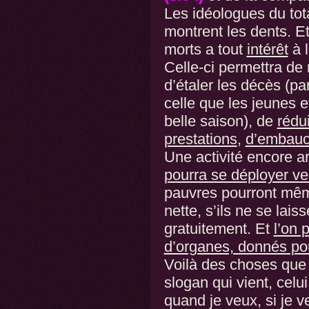
Les idéologues du tot
montrent les dents. Et
morts a tout
intérêt
à l
Celle-ci permettra de r
d’étaler les décès (pa
celle que les jeunes e
belle saison), de
rédu
prestations
,
d’embauc
Une activité encore art
pourra se déployer v
pauvres pourront même
nette, s’ils ne se lais
gratuitement. Et
l’on 
d’organes, donnés pou
Voilà des choses que 
slogan qui vient, celui
quand je veux, si je v