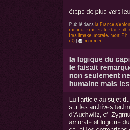
étape de plus vers leur
Publié dans
la France s'enfo
mondialisme est le stade ulti
iras limake
,
morale
,
mort
,
Phi
(0)
|
Imprimer
la logique du ca
le faisait remarq
non seulement ne
humaine mais les
Lu l'article au sujet 
sur les archives tech
d’Auchwitz, cf. Zygm
amorale et logique du 
ça, et les entreprise