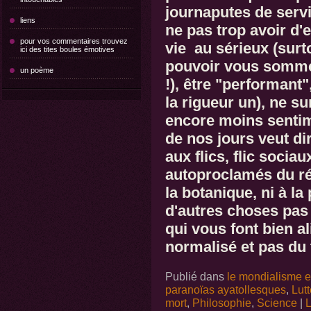
journaputes de servi
liens
ne pas trop avoir d'e
pour vos commentaires trouvez
vie au sérieux (surto
ici des tites boules émotives
pouvoir vous somme 
un poème
!), être "performant"
la rigueur un), ne su
encore moins sentime
de nos jours veut di
aux flics, flic sociau
autoproclamés du ré
la botanique, ni à la
d'autres choses pas "
qui vous font bien 
normalisé et pas du t
Publié dans
le mondialisme es
paranoïas ayatollesques
,
Lut
mort
,
Philosophie
,
Science
|
L