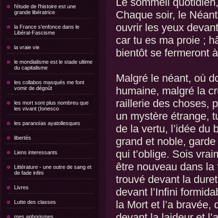
Le sommeil quotidien, 
l'étude de l'histoire est une
Chaque soir, le Néant t
grande libératrice
ouvrir les yeux devant l
la France s'enfonce dans le
Libéral-Fascisme
car tu es ma proie ; h
la vraie vie
bientôt se fermeront à
le mondialisme est le stade ultime
du capitalisme
Malgré le néant, où d
les collabos masqués me font
humaine, malgré la cr
vomir de dégoût
raillerie des choses, 
les mort sont plus nombreu que
les vivant (Ionesco
un mystère étrange, tu
les paranoïas ayatollesques
de la vertu, l’idée du 
libertés
grand et noble, garde
qui t’oblige. Sois vra
Liens interessants
être nouveau dans la f
Littérature - une outre de sang et
de fade infini
trouvé devant la duret
Livres
devant l’Infini formid
la Mort et l’a bravée, 
Lutte des classes
devant la laideur et l
mes aphorismes