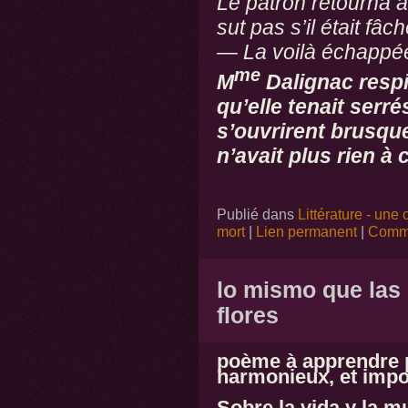
Le patron retourna à
sut pas s’il était fâch
— La voilà échappé
me
M
Dalignac respi
qu’elle tenait serré
s’ouvrirent brusq
n’avait plus rien à
c
Publié dans
Littérature - une 
mort
|
Lien permanent
|
Comme
lo mismo que las 
flores
poème à apprendre pa
harmonieux, et impo
Sobre la vida y la m