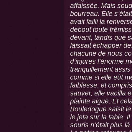
affaissée. Mais souda
bourreau. Elle s’étai
avait failli la renvers
debout toute frémiss
devant, tandis que s
laissait échapper des
chacune de nous comp
d’injures l’énorme mo
tranquillement assis 
comme si elle eût m
faiblesse, et compris
sauver, elle vacilla
plainte aiguë. Et cela
Bouledogue saisit le 
le jeta sur la table. I
souris n’était plus là.