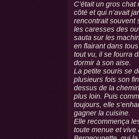
C’était un gros chat
côté et qui n’avait j
rencontrait souvent s
les caresses des ouvr
sauta sur les machines,
en flairant dans tous
tout vu, il se fourra
dormir à son aise.
La petite souris se d
plusieurs fois son fi
dessus de la cheminé
plus loin. Puis comm
toujours, elle s’enhar
gagner la cuisine.
Elle recommença les 
toute menue et vive a
Bergeounette, qui la g