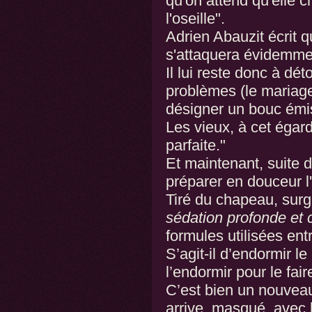
qu'on attend qu'elle cr
l'oseille".
Adrien Abauzit écrit 
s'attaquera évidemmen
Il lui reste donc à dét
problèmes (le mariage 
désigner un bouc émi
Les vieux, à cet égard
parfaite."
Et maintenant, suite 
préparer en douceur l'
Tiré du chapeau, sur
sédation profonde et 
formules utilisées ent
S’agit-il d’endormir le
l’endormir pour le fair
C’est bien un nouvea
arrive, masqué, avec 