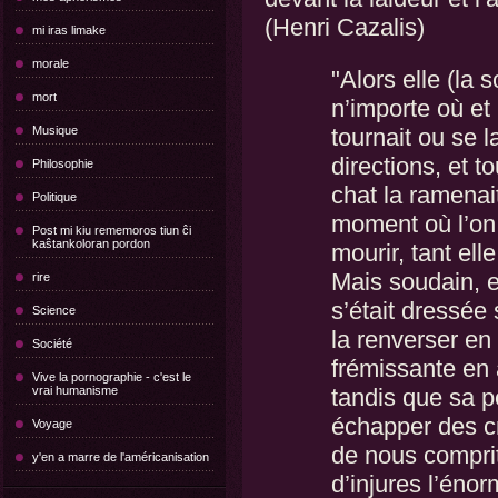
(Henri Cazalis)
mi iras limake
morale
"Alors elle (la so
mort
n’importe où et
Musique
tournait ou se l
directions, et t
Philosophie
chat la ramenait 
Politique
moment où l’on c
Post mi kiu rememoros tiun ĉi
kaŝtankoloran pordon
mourir, tant ell
Mais soudain, el
rire
s’était dressée s
Science
la renverser en 
Société
frémissante en 
Vive la pornographie - c'est le
vrai humanisme
tandis que sa pe
échapper des cr
Voyage
de nous comprit
y'en a marre de l'américanisation
d’injures l’énor