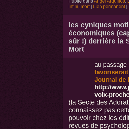
Publié dans
Angel Arquillos
,
infini
,
mort
|
Lien permanent
|
les cyniques moti
économiques (capit
sûr !) derrière la
Mort
au passage
favoriserait
Journal de 
http://www.
voix-proche
(la Secte des Adorat
connaissez pas cette
pouvoir chez les édit
revues de psychologi