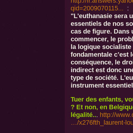
http://fr.answers.yah
qid=2009070115...
:
"L’euthanasie sera 
essentiels de nos so
cas de figure. Dans 
commencer, le prob
la logique socialiste c
fondamentale c’est le
conséquence, le droi
indirect est donc un
type de société. L'e
instrument essentie
Tuer des enfants, vo
? Et non, en Belgique
légalité..
.
http://www.
…/x276fth_laurent-lou