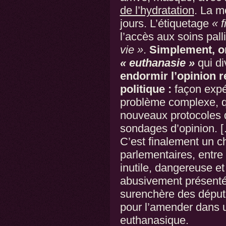
de l’hydratation
. La m
jours. L’étiquetage
« f
l’accès aux soins pall
vie »
.
Simplement, o
« euthanasie »
qui di
endormir l’opinion 
politique :
façon expé
problème complexe, qu
nouveaux protocoles d
sondages d’opinion. 
C’est finalement un c
parlementaires, entre 
inutile, dangereuse et
abusivement présenté
surenchère des député
pour l’amender dans 
euthanasique.