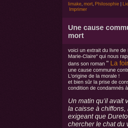
limake
,
mort
,
Philosophie
|
Li
Imprimer
Une cause commu
mort
voici un extrait du livre d
Marie-Claire" qui nous ra
"
La foi
dans son roman
une cause commune contre
L'origine de la morale !
et bien sûr la prise de con
condition de condamnés à 
Un matin qu’il avait 
la caisse à chiffons,
exigeant que Duretour
chercher le chat du v