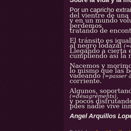
Por un capricho extra
del vientre de un
y en un mundo vol
perdemos
tratando de encont
El tránsito es igua
al negro lodazal
(=
Llegando a cierta
cumpliendo así la 
Nacemos y morimo
lo mismo que las be
vadeando
(=passer 
corriente.
Algunos, soportan
,
(=désagréments)
y pocos disfrutand
pues nadie vive in
Angel Arquillos Lop