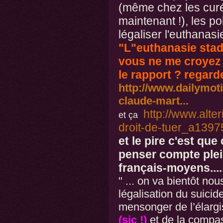
(même chez les curés
maintenant !), les po
légaliser l'euthanasie
"L"euthanasie stad
vous ne me croyez
le rapport ? regarde
http://www.dailymot
claude-mart...
http://www.alter
et ça
droit-de-tuer_a1397
et le pire c'est qu
penser compte plei
français-moyens....
" ... on va bientôt no
légalisation du suicid
mensonger de l’élargi
(sic !)
et de la compas