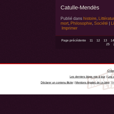
Catulle-Mendès
Publié dans
histoire
,
Littératu
mort
,
Philosophie
,
Société
|
L
Imprimer
Page précédente
11
12
13
1
25
Créer
Les derniers blogs mis à jour
|
Les d
Déclarer un contenu illicite
|
Mentions légales de ce blog
|
H