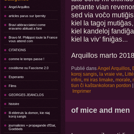
petante vian reveno
Angel Arquillos
sed via voĉo mutiĝis
articles parus sur Ipernity
kiel la tagoj mutiĝas,
Bravi abbracciatevi come
eravamo abituati a fare
kiel kandeloj fandiĝa
kiel la viv’ finiĝas...
Bravo M. Philippot toute la France
vous attend com
CITATIONS
Arquillos marto 201
comme le temps passe !
Publié dans
Angel Arquillos
,
covidisme ou Fascisme 2.0
koroj sangis
,
la vraie vie
,
Litt
Esperanto
infini
,
mi iras limake
,
morale
,
tiun ĉi kaŝtankoloran pordon
Films
Imprimer
GEORGES JEANCLOS
histoire
of mice and men
Ili eldetruis la domon, kie niaj
koroj sangis
journalistes = propagande d'Etat,
Goebbels