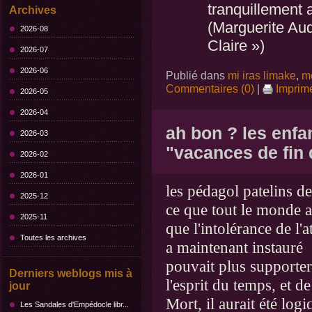
tranquillement 
Archives
(Marguerite Aud
2026-08
Claire »)
2026-07
2026-06
Publié dans
mi iras limake
,
mo
Commentaires (0)
|
Imprim
2026-05
2026-04
ah bon ? les enfa
2026-03
"vacances de fin
2026-02
2026-01
les pédagol patelins de
2025-12
ce que tout le monde a
2025-11
que l'intolérance de l'
Toutes les archives
a maintenant instauré 
pouvait plus supporte
Derniers weblogs mis à
l'esprit du temps, et d
jour
Mort, il aurait été lo
Les Sandales d'Empédocle libr...