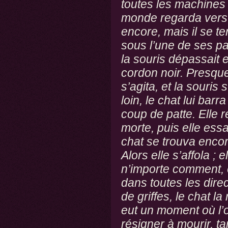
toutes les machines s
monde regarda vers l
encore, mais il se te
sous l’une de ses pa
la souris dépassait 
cordon noir. Presque
s’agita, et la souris 
loin, le chat lui barr
coup de patte. Elle 
morte, puis elle essay
chat se trouva encor
Alors elle s’affola ; e
n’importe comment, e
dans toutes les direc
de griffes, le chat la 
eut un moment où l’on
résigner à mourir, tan