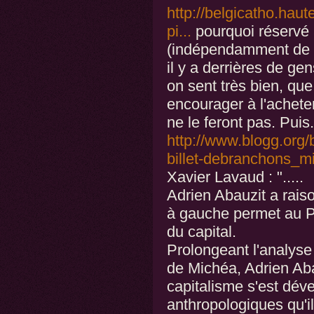
http://belgicatho.haut
pi...
pourquoi réservé 
(indépendamment de le
il y a derrières de ge
on sent très bien, que
encourager à l'acheter
ne le feront pas. Puis.
http://www.blogg.org
billet-debranchons_m
Xavier Lavaud : ".....
Adrien Abauzit a raiso
à gauche permet au PS
du capital.
Prolongeant l'analyse
de Michéa, Adrien Aba
capitalisme s'est dév
anthropologiques qu'il