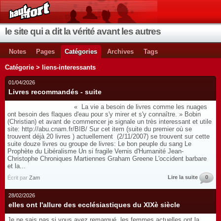
le site qui a dit la vérité avant les autres
Notes
Pages
Catégories
Archives
Tags
Catégorie > liens-interessants
01/04/2026
Livres recommandés - suite
« La vie a besoin de livres comme les nuages
ont besoin des flaques d'eau pour s'y mirer et s'y connaître. » Bobin
(Christian) et avant de commencer je signale un très interessant et utile
site: http://abu.cnam.fr/BIB/ Sur cet item (suite du premier où se
trouvent déjà 20 livres ) actuellement (2/11/2007) se trouvent sur cette
suite douze livres ou groupe de livres: Le bon peuple du sang Le
Prophète du Libéralisme Un si fragile Vernis d'Humanité Jean-
Christophe Chroniques Martiennes Graham Greene L'occident barbare
et la...
Lire la suite
0
Écrit par
Zam
28/02/2026
elles ont l'allure des ecclésiastiques du XIXè siècle
Je ne sais pas si vous avez remarqué, les femmes actuelles ont la