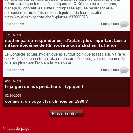
même allure que les ecclésiastiques du XIXème siècle : maigres,
glacé(e)s, ignorant les autres, compassé(e)s, se regardant être,
composé(e)s, imbu(e)s de leur dignité et de leur sacralité !
http://www.ipernity.com/doc/r.-platteau/33000593
Lire la suite
0
Écrit par
Zam
19/01/2026
étudier par correspondance - d'autant plus important face à
infâme épidémie de Rhinocérite qui s'abat sur la france
Le Contexte actuel, hygiénique et surtout politique et fasciste, va faire
que PLEIN de parents qui étaient encore hésitants, vont se tourner de
plus en plus vers l'école à la maison et...
Lire la suite
0
Écrit par
Zam
08/01/2026
le jargon de nos prédateurs - typique !
02/10/2025
comment on voyait les chinois en 1930 ?
Plus de notes...
> Haut de page