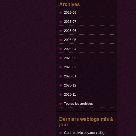
Archives
2026-08
2026-07
2026-06
2026-05
2026-04
2026-03
2026-02
2026-01
2025-12
2025-11
Toutes les archives
Derniers weblogs mis à
jour
Guerre civile et yaourt allég...