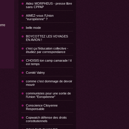
Aidez MORPHEUS - presse libre
sans CPPAP
AIMEZ-vous l'Union
"européenne" ?
rre
belle mode
BOYCOTTEZ LES VOYAGES
EN AVION !
c'est ça l'éducation collective -
étudiez par correspondance
CHOISIS ton camp camarade ! il
est temps
Comité Valmy
comme c'est dommage de devoir
mourir
communistes pour une sortie de
l'Union "Eoropéenne"
Conscience Citoyenne
Responsable
Copwatch défense des droits
constitutionnels