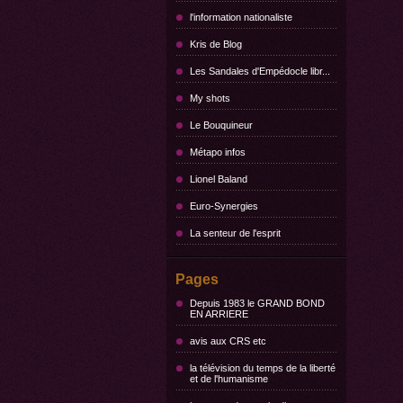
l'information nationaliste
Kris de Blog
Les Sandales d'Empédocle libr...
My shots
Le Bouquineur
Métapo infos
Lionel Baland
Euro-Synergies
La senteur de l'esprit
Pages
Depuis 1983 le GRAND BOND
EN ARRIERE
avis aux CRS etc
la télévision du temps de la liberté
et de l'humanisme