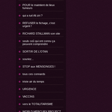
POUR le maintient de lieux
fumeurs
qui a tué Ali ziri ?
REFUSER le fichage, c'est
urgent !
RICHARD STALLMAN son site
seuls ceŭ qui ont connu ça
peuvent comprendre
SORTIR DE L'OTAN
souriez...
STOP aux MENSONGES !
tous ces connards
triste air du temps
URGENCE
VACCINS
vers le TOTALITARISME
WORLD MERCURY PROJECT