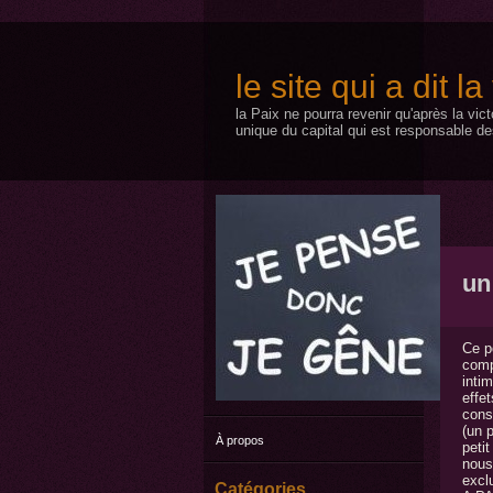
le site qui a dit l
la Paix ne pourra revenir qu'après la vic
unique du capital qui est responsable de
un
Ce p
comp
intim
effet
conse
(un 
À propos
petit
nous 
excl
Catégories