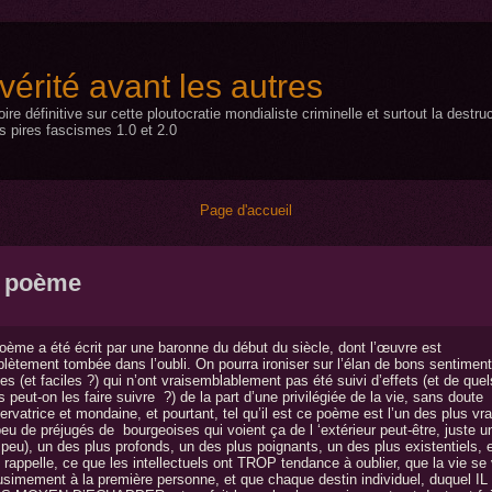
a vérité avant les autres
toire définitive sur cette ploutocratie mondialiste criminelle et surtout la dest
s pires fascismes 1.0 et 2.0
Page d'accueil
 poème
oème a été écrit par une baronne du début du siècle, dont l’œuvre est
lètement tombée dans l’oubli. On pourra ironiser sur l’élan de bons sentimen
es (et faciles ?) qui n’ont vraisemblablement pas été suivi d’effets (et de quel
s peut-on les faire suivre ?) de la part d’une privilégiée de la vie, sans doute
rvatrice et mondaine, et pourtant, tel qu’il est ce poème est l’un des plus vra
peu de préjugés de bourgeoises qui voient ça de l ‘extérieur peut-être, juste u
 peu), un des plus profonds, un des plus poignants, un des plus existentiels, e
rappelle, ce que les intellectuels ont TROP tendance à oublier, que la vie se 
usimement à la première personne, et que chaque destin individuel, duquel IL