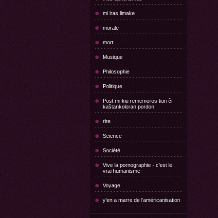
mi iras limake
morale
mort
Musique
Philosophie
Politique
Post mi kiu rememoros tiun ĉi
kaŝtankoloran pordon
rire
Science
Société
Vive la pornographie - c'est le
vrai humanisme
Voyage
y'en a marre de l'américanisation