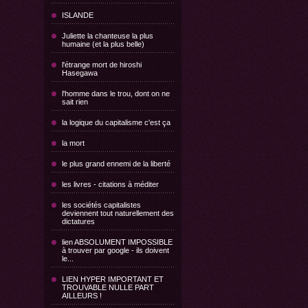
ISLANDE
Juliette la chanteuse la plus
humaine (et la plus belle)
l'étrange mort de hiroshi
Hasegawa
l'homme dans le trou, dont on ne
sait rien
la logique du capitalisme c'est ça
la mort
le plus grand ennemi de la liberté
les livres - citations à méditer
les sociétés capitalistes
deviennent tout naturellement des
dictatures
lien ABSOLUMENT IMPOSSIBLE
à trouver par google - ils doivent
le...
LIEN HYPER IMPORTANT ET
TROUVABLE NULLE PART
AILLEURS !