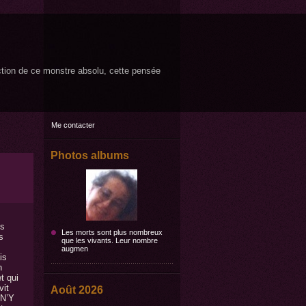
ruction de ce monstre absolu, cette pensée
Me contacter
Photos albums
ts
Les morts sont plus nombreux
s
que les vivants. Leur nombre
augmen
is
n
t qui
vit
Août 2026
 N’Y