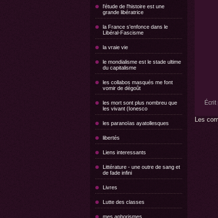
l'étude de l'histoire est une
grande libératrice
la France s'enfonce dans le
Libéral-Fascisme
la vraie vie
le mondialisme est le stade ultime
du capitalisme
les collabos masqués me font
vomir de dégoût
Écri
les mort sont plus nombreu que
les vivant (Ionesco
Les com
les paranoïas ayatollesques
libertés
Liens interessants
Littérature - une outre de sang et
de fade infini
Livres
Lutte des classes
mes aphorismes