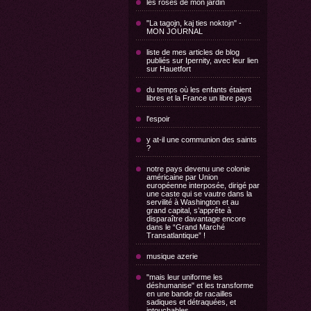
les roses de mon jardin
"La tagojn, kaj ties noktojn" -
MON JOURNAL
liste de mes articles de blog
publiés sur Ipernity, avec leur lien
sur Hauetfort
du temps où les enfants étaient
libres et la France un libre pays
l'espoir
y at-il une communion des saints
?
notre pays devenu une colonie
américaine par Union
européenne interposée, dirigé par
une caste qui se vautre dans la
servilité à Washington et au
grand capital, s’apprête à
disparaître davantage encore
dans le “Grand Marché
Transatlantique” !
musique azerie
"mais leur uniforme les
déshumanise" et les transforme
en une bande de racailles
sadiques et détraquées, et
intouchables