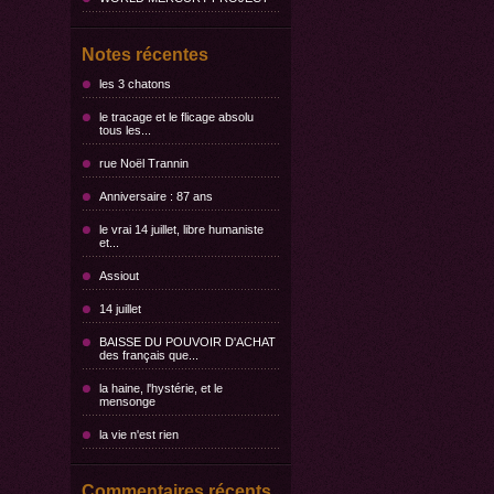
Notes récentes
les 3 chatons
le tracage et le flicage absolu
tous les...
rue Noël Trannin
Anniversaire : 87 ans
le vrai 14 juillet, libre humaniste
et...
Assiout
14 juillet
BAISSE DU POUVOIR D'ACHAT
des français que...
la haine, l'hystérie, et le
mensonge
la vie n'est rien
Commentaires récents