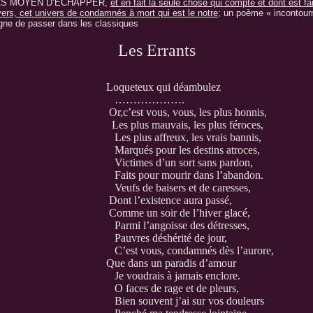
AS MOYEN D’ECHAPPER,
et en fait la seule chose qui compte et dont est fai
ivers, cet univers de condamnés à mort qui est le notre
; un poème « incontour
igne de passer dans les classiques
Les Errants
Loqueteux qui déambulez
……………….
Or,c’est vous, vous, les plus honnis,
Les plus mauvais, les plus féroces,
Les plus affreux, les vrais bannis,
Marqués pour les destins atroces,
Victimes d’un sort sans pardon,
Faits pour mourir dans l’abandon.
Veufs de baisers et de caresses,
Dont l’existence aura passé,
Comme un soir de l’hiver glacé,
Parmi l’angoisse des détresses,
Pauvres déshérité de jour,
C’est vous, condamnés dès l’aurore,
Que dans un paradis d’amour
Je voudrais à jamais enclore.
O faces de rage et de pleurs,
Bien souvent j’ai sur vos douleurs