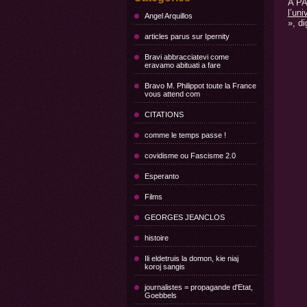
A P
l’un
Angel Arquillos
», d
articles parus sur Ipernity
Bravi abbracciatevi come
eravamo abituati a fare
Bravo M. Philippot toute la France
vous attend com
CITATIONS
comme le temps passe !
covidisme ou Fascisme 2.0
Esperanto
Films
GEORGES JEANCLOS
histoire
Ili eldetruis la domon, kie niaj
koroj sangis
journalistes = propagande d'Etat,
Goebbels