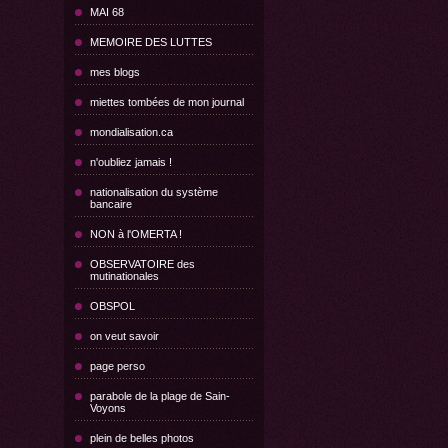
MAI 68
MEMOIRE DES LUTTES
mes blogs
miettes tombées de mon journal
mondialisation.ca
n'oubliez jamais !
nationalisation du système
bancaire
NON à l'OMERTA !
OBSERVATOIRE des
mutinationales
OBSPOL
on veut savoir
page perso
parabole de la plage de Sain-
Voyons
plein de belles photos