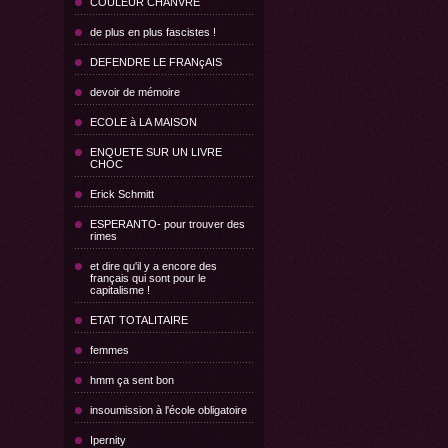
COULEUR CHANVRE
de plus en plus fascistes !
DEFENDRE LE FRANçAIS
devoir de mémoire
ECOLE à LA MAISON
ENQUETE SUR UN LIVRE
CHOC
Erick Schmitt
ESPERANTO- pour trouver des
rimes
et dire qu'il y a encore des
français qui sont pour le
capitalisme !
ETAT TOTALITAIRE
femmes
hmm ça sent bon
insoumission à l'école obligatoire
Ipernity