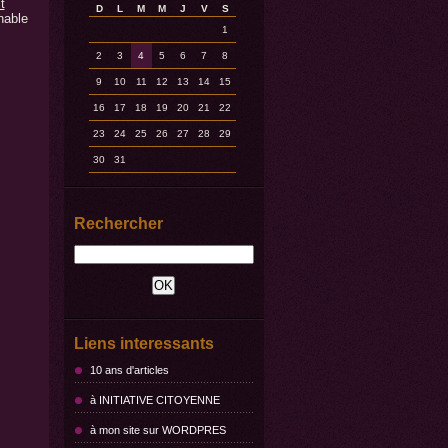
t
D
L
M
M
J
V
S
nable
1
2
3
4
5
6
7
8
9
10
11
12
13
14
15
16
17
18
19
20
21
22
23
24
25
26
27
28
29
30
31
Rechercher
Liens interessants
10 ans d'articles
à INITIATIVE CITOYENNE
à mon site sur WORDPRES