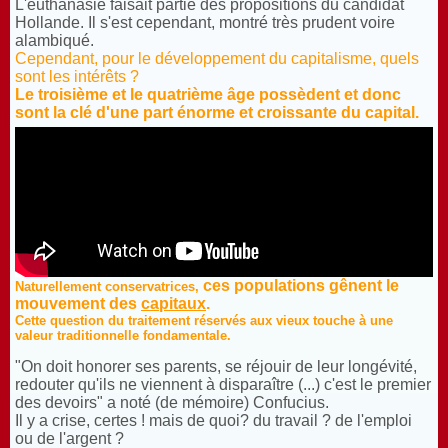
L'euthanasie faisait partie des propositions du candidat
Hollande. Il s'est cependant, montré très prudent voire
alambiqué.
Cependant, pour le développement du capitalisme, quels
sont les intérêts ?
Le troisième et le quatrième âge possèdent et donc
sont la clé d'une part énorme et croissante du capital.
ces populations gênent le
Naturellement conservatrices,
mouvement des
capitaux
.
Cette question du traitement réservés aux vieux touche à une
valeur traditionnelle fondamentale.
"On doit honorer ses parents, se réjouir de leur longévité,
redouter qu'ils ne viennent à disparaître (...) c'est le premier
des devoirs" a noté (de mémoire) Confucius.
Il y a crise, certes ! mais de quoi? du travail ? de l'emploi
ou de l'argent ?