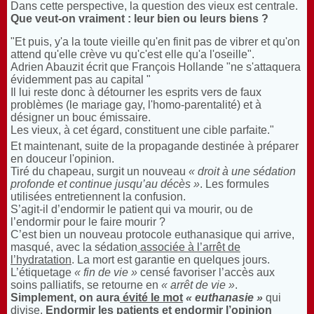
Dans cette perspective, la question des vieux est centrale.
Que veut-on vraiment : leur bien ou leurs biens ?
"Et puis, y'a la toute vieille qu'en finit pas de vibrer et qu'on
attend qu'elle crève vu qu'c'est elle qu'a l'oseille".
Adrien Abauzit écrit que François Hollande "ne s'attaquera
évidemment pas au capital "
Il lui reste donc à détourner les esprits vers de faux
problèmes (le mariage gay, l'homo-parentalité) et à
désigner un bouc émissaire.
Les vieux, à cet égard, constituent une cible parfaite."
Et maintenant, suite de la propagande destinée à préparer
en douceur l'opinion.
Tiré du chapeau, surgit un nouveau
« droit à une sédation
profonde et continue jusqu’au décès »
. Les formules
utilisées entretiennent la confusion.
S’agit-il d’endormir le patient qui va mourir, ou de
l’endormir pour le faire mourir ?
C’est bien un nouveau protocole euthanasique qui arrive,
masqué, avec la sédation
associée à l’arrêt de
l’hydratation
. La mort est garantie en quelques jours.
L’étiquetage
« fin de vie »
censé favoriser l’accès aux
soins palliatifs, se retourne en
« arrêt de vie »
.
Simplement, on aura
évité le mot
« euthanasie »
qui
divise.
Endormir les patients et endormir l’opinion