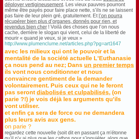
déployer vertigineusement
. Les vieux pauvres pourront
même être payés pour faire place nette, s’ils ne se laissent
pas faire de leur plein gré, gratuitement. Et
l’on pourra
récupérer bien plus d’organes, donnés pour rien, et
revendus bien cher
! Voilà des choses que l’on nous
cache, derrière le slogan qui vient, celui de la liberté de
mourir « quand je veux, si je veux »
http://www.plumenclume.net/articles.php?pg=art1647
avec les milieux qui ont le pouvoir et la
mentalité de la société actuelle L'Euthanasie
ça nous pend au nez; Dans
un premier temps
ils vont nous conditionner et nous
convaincre gentiment de la demander
volontairement. Puis ceux qui ne le feront
pas seront
diabolisés et culpabilisés
, (on
parie ?!) je vois déjà les arguments qu'ils
vont utiliser.
et enfin ça sera de force ou ne demandera
plus leurs avis aux gens.
on parie ?
regardez cette nouvelle (soit dit en passant ça m'étonne
qu'il n'y ai plus que les cathos pour s'inquiéter, alors que