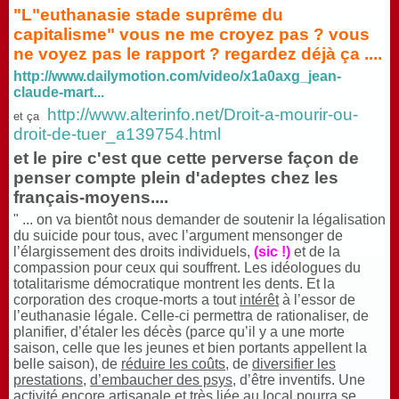
"L"euthanasie stade suprême du
capitalisme" vous ne me croyez pas ? vous
ne voyez pas le rapport ? regardez déjà ça ....
http://www.dailymotion.com/video/x1a0axg_jean-
claude-mart...
http://www.alterinfo.net/Droit-a-mourir-ou-
et ça
droit-de-tuer_a139754.html
et le pire c'est que cette perverse façon de
penser compte plein d'adeptes chez les
français-moyens....
" ... on va bientôt nous demander de soutenir la légalisation
du suicide pour tous, avec l’argument mensonger de
l’élargissement des droits individuels,
(sic !)
et de la
compassion pour ceux qui souffrent. Les idéologues du
totalitarisme démocratique montrent les dents. Et la
corporation des croque-morts a tout
intérêt
à l’essor de
l’euthanasie légale. Celle-ci permettra de rationaliser, de
planifier, d’étaler les décès (parce qu’il y a une morte
saison, celle que les jeunes et bien portants appellent la
belle saison), de
réduire les coûts
, de
diversifier les
prestations
,
d’embaucher des psys
, d’être inventifs. Une
activité encore artisanale et très liée au local
pourra se