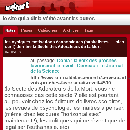
le site qui a dit la vérité avant les autres
Notes
Pages
Catégories
Archives
Tags
les cyniques motivations économiques (capitalistes .... bien
sûr !) derrière la Secte des Adorateurs de la Mort
02/10/2018
au passage
Coma : la voix des proches
favoriserait le réveil › Cerveau › Le Journal
de la Science
http://www.journaldelascience.fr/cerveau/arti
voix-proches-favoriserait-reveil-4500
(la Secte des Adorateurs de la Mort, vous ne
connaissez pas cette secte ? elle est pourtant
au pouvoir chez les éditeurs de livres scolaires,
les revues de psychologie, les maîtres à penser,
(même chez les curés "horizontalistes"
maintenant !), les politiques qui ne rêvent que de
légaliser l'euthanasie, etc)