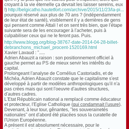
croyant à la vie éternelle ça devrait les laisser sereins, eux
!)
http://belgicatho.hautetfort.com/archive/2015/11/23/la-pi...
pourquoi réservé aux plus de 70 ans ? (indépendamment
de leur état de santé), visiblement il y a derrières de gens
qui pensent comme Attali ! et on sent très bien, que l'étape
suivante sera de les encourager à l'acheter, puis à
culpabiliser ceux qui ne le feront pas. Puis.
http://www.blogg.org/blog-38767-date-2014-04-28-billet-
debranchons_michael_procent-1520169.html
Xavier Lavaud : ".....
Adrien Abauzit a raison : son positionnement officiel à
gauche permet au PS de mieux servir les intérêts du
capital.
Prolongeant l'analyse de Cornélius Castoriadis, et de
Michéa, Adrien Abauzit constate que le capitalisme s'est
développé à partir de modèles anthropologiques qu'il n'a
pas crées mais qui sont l'oeuvre d'autres structures,
d'autres cadres.
L'Etat Républicain national a remplacé comme éducateur
et protecteur, l'Eglise Catholique (
qui condamnait l'usure
).
Devenant, à leur tour, gênantes, "les souverainetés
nationales" ont d'abord été placées sous la curatelle de
l'Union Européenne.
A présent il est absolument nécessaire, pour le