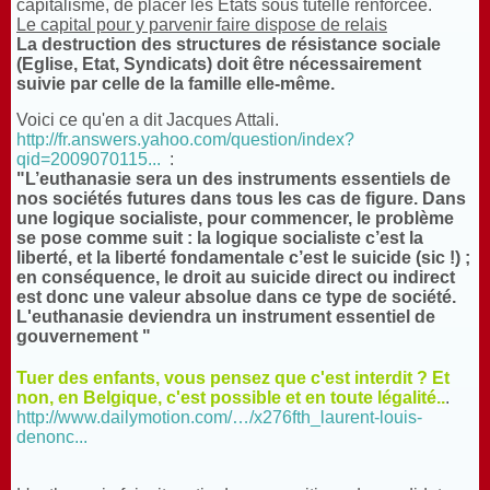
capitalisme, de placer les Etats sous tutelle renforcée.
Le capital pour y parvenir faire dispose de relais
La destruction des structures de résistance sociale
(Eglise, Etat, Syndicats) doit être nécessairement
suivie par celle de la famille elle-même.
Voici ce qu'en a dit Jacques Attali.
http://fr.answers.yahoo.com/question/index?
qid=2009070115...
:
"L’euthanasie sera un des instruments essentiels de
nos sociétés futures dans tous les cas de figure. Dans
une logique socialiste, pour commencer, le problème
se pose comme suit : la logique socialiste c’est la
liberté, et la liberté fondamentale c’est le suicide (sic !) ;
en conséquence, le droit au suicide direct ou indirect
est donc une valeur absolue dans ce type de société.
L'euthanasie deviendra un instrument essentiel de
gouvernement "
Tuer des enfants, vous pensez que c'est interdit ? Et
non, en Belgique, c'est possible et en toute légalité..
.
http://www.dailymotion.com/…/x276fth_laurent-louis-
denonc...