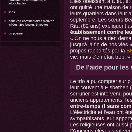
Elles obéissent à Dieu, et 
intouchables
ont quitté une maison de r
liens
leurs quartiers dans leur
septembre. Les sœurs Bern
pour vos commentaires trouvez
ici des tites boules émotives
Rita (82 ans) expliquent a
établissement contre leu
un poème
« On ne nous a rien demand
jusqu’à la fin de nos vies
propos rapportés par la
B
vie, mais c’en était trop. »
De l’aide pour les s
Le trio a pu compter sur p
leur couvent à Elsbethen (
serrurier est intervenu pou
anciens appartements,
le
entre-temps (! sans comm
L’électricité et l’eau ont é
sympathisants leur apporte
Les religieuses ont aussi
D’anciens élèves sont venu