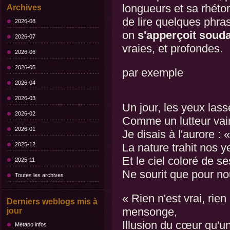
longueurs et sa rhétor
Archives
de lire quelques phras
2026-08
on
s'apperçoit souda
2026-07
vraies, et profondes.
2026-06
2026-05
par exemple
2026-04
2026-03
Un jour, les yeux lass
2026-02
Comme un lutteur vain
2026-01
Je disais à l'aurore : «
2025-12
La nature trahit nos y
Et le ciel coloré de se
2025-11
Ne sourit que pour nou
Toutes les archives
« Rien n'est vrai, rien
Derniers weblogs mis à
mensonge,
jour
Illusion du cœur qu'un
Métapo infos