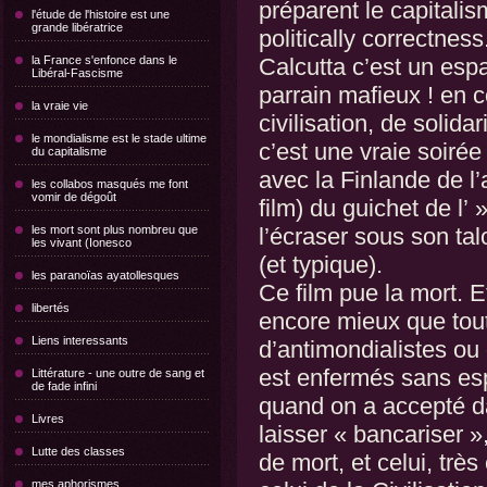
préparent le capitali
l'étude de l'histoire est une
grande libératrice
politically correctness
la France s'enfonce dans le
Calcutta c’est un es
Libéral-Fascisme
parrain mafieux ! en 
la vraie vie
civilisation, de solidar
le mondialisme est le stade ultime
c’est une vraie soiré
du capitalisme
avec la Finlande de l
les collabos masqués me font
vomir de dégoût
film) du guichet de l’
les mort sont plus nombreu que
l’écraser sous son tal
les vivant (Ionesco
(et typique).
les paranoïas ayatollesques
Ce film pue la mort. E
libertés
encore mieux que tout 
Liens interessants
d’antimondialistes ou 
est enfermés sans es
Littérature - une outre de sang et
de fade infini
quand on a accepté d
Livres
laisser « bancariser »
Lutte des classes
de mort, et celui, très 
mes aphorismes