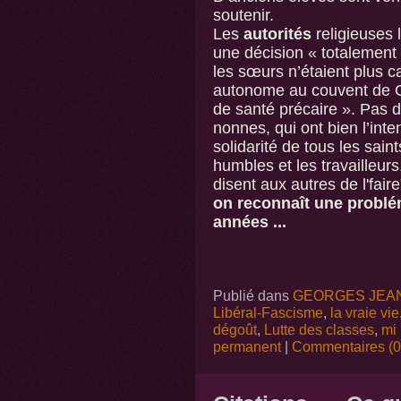
soutenir.
Les
autorités
religieuses
une décision « totalement
les sœurs n’étaient plus c
autonome au couvent de Go
de santé précaire ». Pas de
nonnes, qui ont bien l’inten
solidarité de tous les saint
humbles et les travailleurs,
disent aux autres de l'faire"
on reconnaît une problé
années ...
Publié dans
GEORGES JEA
Libéral-Fascisme
,
la vraie vie
dégoût
,
Lutte des classes
,
mi 
permanent
|
Commentaires (0