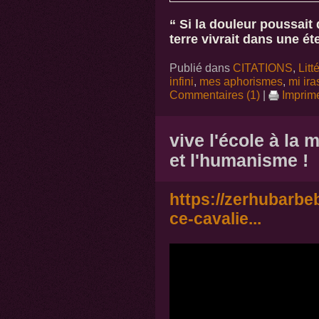
“ Si la douleur poussait
terre vivrait dans une ét
Publié dans
CITATIONS
,
Litt
infini
,
mes aphorismes
,
mi ira
Commentaires (1)
|
Imprim
vive l'école à la m
et l'humanisme !
https://zerhubarbe
ce-cavalie...