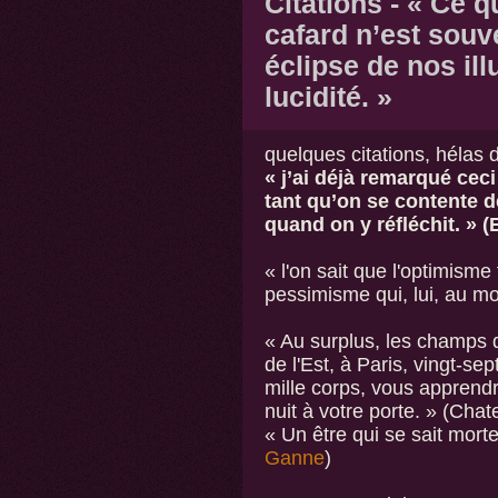
Citations - « Ce 
cafard n’est souv
éclipse de nos ill
lucidité. »
quelques citations, hélas 
« j’ai déjà remarqué cec
tant qu’on se contente de
quand on y réfléchit. » 
« l'on sait que l'optimism
pessimisme qui, lui, au moi
« Au surplus, les champs 
de l'Est, à Paris, vingt-se
mille corps, vous apprendro
nuit à votre porte. » (Cha
« Un être qui se sait mort
Ganne
)