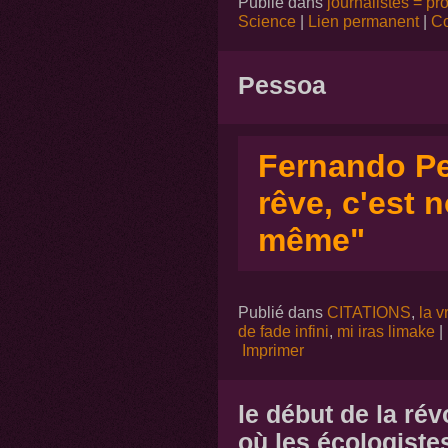
Publié dans
journalistes = p
Science
|
Lien permanent
|
Co
Pessoa
Fernando Pes
rêve, c'est 
même"
Publié dans
CITATIONS
,
la v
de fade infini
,
mi iras limake
|
Imprimer
le début de la rév
où les écologiste