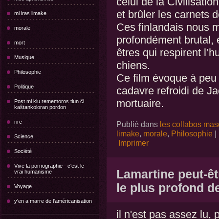
celui de la Civilisation
et brûler les carnets 
mi iras limake
Ces finlandais nous 
morale
profondément brutal, é
mort
êtres qui respirent l’
Musique
chiens.
Philosophie
Ce film évoque à peu 
Politique
cadavre refroidi de Ja
mortuaire.
Post mi kiu rememoros tiun ĉi
kaŝtankoloran pordon
rire
Publié dans
les collabos mas
limake
,
morale
,
Philosophie
|
Science
Imprimer
Société
Vive la pornographie - c'est le
Lamartine peut-êtr
vrai humanisme
le plus profond d
Voyage
y'en a marre de l'américanisation
il n'est pas assez lu, 