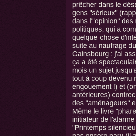
prêcher dans le dés
gens "sérieux" (rap
dans l'"opinion" de
politiques, qui a co
quelque-chose d'inté
suite au naufrage d
Gainsbourg :
j'ai as
ça a été spectaculai
mois un sujet jusqu'
tout à coup devenu 
engouement !) et (o
antérieures) contrec
des "aménageurs" e
Même le livre "phare"
initiateur de l'alar
"Printemps silencieu
pas encore paru (il 