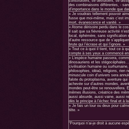
construisent, se détruisent, se diss
des combinaisons différentes, - sans
d’importance dans le monde que dans
« Je voudrais tellement pouvoir aim
fusse que moi-même, mais c’est impo
mort, évanescence et vanité. »
« Atome dérisoire perdu dans le co
il sait que sa fiévreuse activité n’e
local, éphémère, sans signification e
d’autre ressource que de s’appliquer
brute qui l’écrase et qui l’ignore. »
« Tout ce à quoi il tient, tout ce à quo
compte à ses yeux a commencé en lui
« L’espèce humaine passera, comme
dinosauriens et les stégocéphales… 
civilisation humaine ou surhumaine,
philosophies, idéaŭ, religions, rien
minuscule coin d’univers sera annul
falote du protoplasma, aventure qui 
achevée sur d’autres mondes, avent
mondes peut-être se renouvellera. E
mêmes illusions, créatrice des mêm
aussi absurde, aussi vaine, aussi 
dès le principe à l’échec final et à la
« Je fais un tour ou deux pour cal
tête. »
“Pourquoi n’ai-je droit à aucune esp