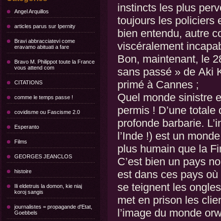
instincts les plus perv
Angel Arquillos
toujours les policiers 
articles parus sur Ipernity
bien entendu, autre c
Bravi abbracciatevi come
viscéralement incapab
eravamo abituati a fare
Bon, maintenant, le 2
Bravo M. Philippot toute la France
vous attend com
sans passé » de Aki K
primé à Cannes ;
CITATIONS
Quel monde sinistre 
comme le temps passe !
permis ! D’une totale
covidisme ou Fascisme 2.0
profonde barbarie. L’
Esperanto
l’Inde !) est un monde d
Films
plus humain que la Fi
GEORGES JEANCLOS
C’est bien un pays nor
histoire
est dans ces pays où 
se teignent les ongle
Ili eldetruis la domon, kie niaj
koroj sangis
met en prison les clie
journalistes = propagande d'Etat,
l’image du monde orw
Goebbels