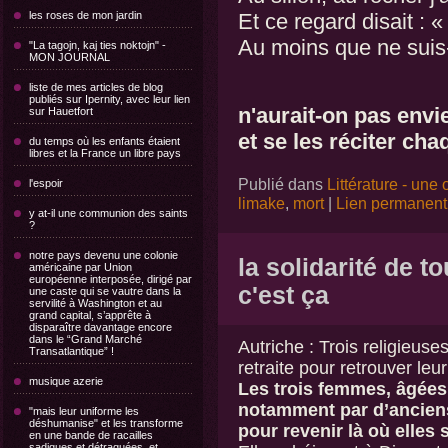
les roses de mon jardin
Et ce regard disait : « 
Au moins que ne suis-
"La tagojn, kaj ties noktojn" -
MON JOURNAL
liste de mes articles de blog
publiés sur Ipernity, avec leur lien
n'aurait-on pas envi
sur Hauetfort
et se les réciter ch
du temps où les enfants étaient
libres et la France un libre pays
Publié dans
Littérature - une 
l'espoir
limake
,
mort
|
Lien permanent
y at-il une communion des saints
?
notre pays devenu une colonie
la solidarité de t
américaine par Union
européenne interposée, dirigé par
c'est ça
une caste qui se vautre dans la
servilité à Washington et au
grand capital, s’apprête à
disparaître davantage encore
dans le “Grand Marché
Autriche : Trois religieuse
Transatlantique” !
retraite pour retrouver leu
musique azerie
Les trois femmes, âgées 
notamment par d’anciens
"mais leur uniforme les
déshumanise" et les transforme
pour revenir là où elles 
en une bande de racailles
sadiques et détraquées, et