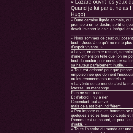
« Lazare ouvrit les yeux q
Quand je lui parle, hélas !
Hugo)
« Dune certaine lignée animale, qui 
promise à un tel destin, sortit un jo
devait inventer le calcul intégral et r
« Nous sommes de ceux qui posent 
bout ; Jusqu’à ce qu’il ne reste plus
d’espoir vivante. »
« La vie, en dernier ressort, semblai
d’une dimension telle que l’on ne po
bout du couloir pour constater sa l
sa hauteur parfaitement inutile. »
« Tout est ordonné pour que prenne 
empoisonnée que donnent l’insouci
ou les renoncements mortels. »
« La vérité de ce monde c’est la mor
ivresse, un mensonge.
Rien ne sert à rien
Et d’abord il n’y a rien.
Cependant tout arrive.
mais cela est bien indifférent.
« Peu importe que les hommes se t
quelques siècles leurs concepts et l
l’homme est un hasard, et pour l’ess
d’oubli. »
« Toute l’histoire du monde est une 