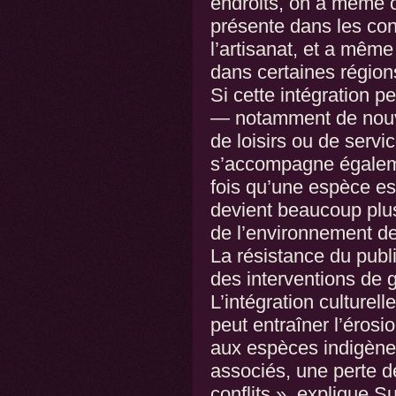
endroits, on a même ou
présente dans les cont
l’artisanat, et a même
dans certaines région
Si cette intégration p
— notamment de nouve
de loisirs ou de serv
s’accompagne égaleme
fois qu’une espèce est
devient beaucoup plus 
de l’environnement de 
La résistance du publi
des interventions de g
L’intégration culture
peut entraîner l’érosio
aux espèces indigènes
associés, une perte de
conflits », explique 