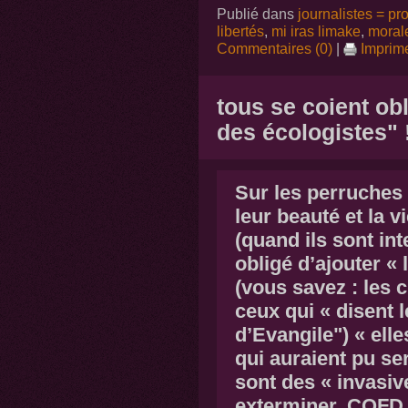
Publié dans
journalistes = p
libertés
,
mi iras limake
,
moral
Commentaires (0)
|
Imprim
tous se coient obl
des écologistes" 
Sur les perruches à
leur beauté et la v
(quand ils sont int
obligé d’ajouter « 
(vous savez : les 
ceux qui « disent l
d’Evangile") « ell
qui auraient pu ser
sont des « invasive
exterminer, CQFD