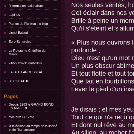
Nos seules vérités, 
l'information nationaliste
Cet éclair dans nos 
Lapinos
Brille à peine un mom
Patrice de Plunkett : le blog
Qu'il s'éteint et s'allu
Lionel Baland
« Plus nous ouvrons le
Euro-Synergies
profonde ;
Le Royaume Chérifien du
Maroc...
Dieu n'est qu'un mot 
kibboutznick lamballais
Un plus obscur abîme o
Et tout flotte et tout 
LAFAUTEAROUSSEAU
Que fait en tourbillons
BELGICATHO
Lever le pied d'un ins
Pages
Depuis 1983 le GRAND BOND
Je disais ; et mes ye
EN ARRIERE
Tout ce qui n'a reçu q
avis aux CRS etc
Et dont nul rêve au mo
la télévision du temps de la liberté
et de l'humanisme
Au sillon, au rocher j