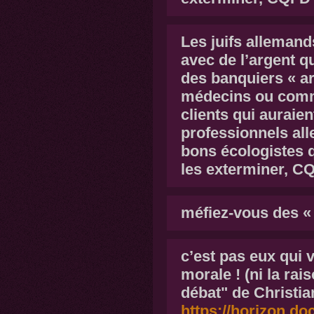
Les juifs allemands
avec de l’argent qu
des banquiers « ar
médecins ou comme
clients qui auraien
professionnels al
bons écologistes q
les exterminer, C
méfiez-vous des «
c
’est pas eux qui 
morale ! (ni la rais
débat" de Christia
https://horizon.doc