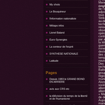
Mené
My shots
(angl
de l
Le Bouquineur
adjo
tous
Stri
l'information nationaliste
au-d
tech
Métapo infos
rens
obse
Lionel Baland
opér
cont
par 
Euro-Synergies
la l
guerr
La senteur de l'esprit
mine
dest
SYNTHESE NATIONALE
des 
tem
nouv
Latitude
Des 
tech
Balt
Pages
grou
régio
muni
Depuis 1983 le GRAND BOND
Alors
EN ARRIERE
sixi
alle
avis aux CRS etc
alle
« Me
la télévision du temps de la liberté
de d
et de l'humanisme
Aupar
manœ