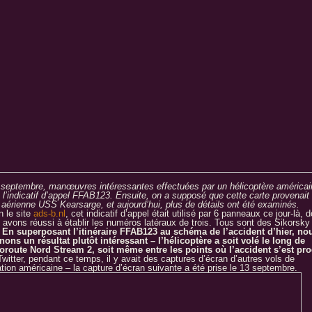
 septembre, manœuvres intéressantes effectuées par un hélicoptère américai
 l’indicatif d’appel FFAB123. Ensuite, on a supposé que cette carte provenait
le aérienne USS Kearsarge, et aujourd’hui, plus de détails ont été examinés.
n le site
ads-b.nl
, cet indicatif d’appel était utilisé par 6 panneaux ce jour-là, d
 avons réussi à établir les numéros latéraux de trois. Tous sont des Sikorsk
.
En superposant l’itinéraire FFAB123 au schéma de l’accident d’hier, no
nons un résultat plutôt intéressant – l’hélicoptère a soit volé le long de
toroute Nord Stream 2, soit même entre les points où l’accident s’est pro
Twitter, pendant ce temps, il y avait des captures d’écran d’autres vols de
ation américaine – la capture d’écran suivante a été prise le 13 septembre.