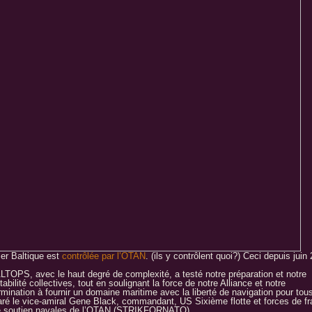
er Baltique est
contrôlée par l’OTAN
. (ils y contrôlent quoi?) Ceci depuis juin
LTOPS, avec le haut degré de complexité, a testé notre préparation et notre
abilité collectives, tout en soulignant la force de notre Alliance et notre
rmination à fournir un domaine maritime avec la liberté de navigation pour tous
aré le vice-amiral Gene Black, commandant, US Sixième flotte et forces de f
e soutien navales de l’OTAN (STRIKFORNATO). …