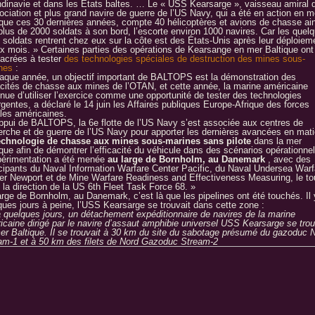
dinavie et dans les États baltes. … Le « USS Kearsarge », vaisseau amiral 
sociation et plus grand navire de guerre de l’US Navy, qui a été en action en m
ique ces 30 dernières années, compte 40 hélicoptères et avions de chasse ain
plus de 2000 soldats à son bord, l’escorte environ 1000 navires. Car les quel
 soldats rentrent chez eux sur la côte est des États-Unis après leur déploiem
ix mois. » Certaines parties des opérations de Kearsange en mer Baltique ont
acrées à tester
des technologies spéciales de destruction des mines sous-
nes
:
aque année, un objectif important de BALTOPS est la démonstration des
cités de chasse aux mines de l’OTAN, et cette année, la marine américaine
inue d’utiliser l’exercice comme une opportunité de tester des technologies
gentes, a déclaré le 14 juin les Affaires publiques Europe-Afrique des forces
les américaines.
appui de BALTOPS, la 6e flotte de l’US Navy s’est associée aux centres de
erche et de guerre de l’US Navy pour apporter les dernières avancées en mati
echnologie de chasse aux mines sous-marines sans pilote
dans la mer
ique afin de démontrer l’efficacité du véhicule dans des scénarios opérationne
périmentation a été menée
au large de Bornholm, au Danemark
, avec des
icipants du Naval Information Warfare Center Pacific, du Naval Undersea Warf
er Newport et de Mine Warfare Readiness and Effectiveness Measuring, le to
 la direction de la US 6th Fleet Task Force 68. »
arge de Bornholm, au Danemark, c’est là que les pipelines ont été touchés. Il 
ques jours à peine, l’USS Kearsarge se trouvait dans cette zone :
 a quelques jours, un détachement expéditionnaire de navires de la marine
icaine dirigé par le navire d’assaut amphibie universel USS Kearsarge se trou
er Baltique. Il se trouvait à 30 km du site du sabotage présumé du gazoduc 
am-1 et à 50 km des filets de Nord Gazoduc Stream-2