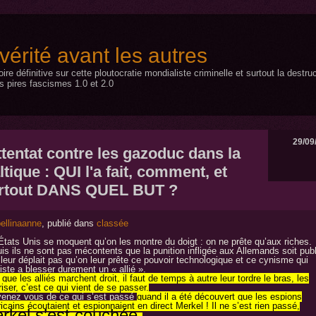
a vérité avant les autres
toire définitive sur cette ploutocratie mondialiste criminelle et surtout la dest
s pires fascismes 1.0 et 2.0
29/09
attentat contre les gazoduc dans la
ltique : QUI l'a fait, comment, et
rtout DANS QUEL BUT ?
ellinaanne
, publié dans
classée
États Unis se moquent qu’on les montre du doigt : on ne prête qu’aux riches.
uis ils ne sont pas mécontents que la punition infligée aux Allemands soit publ
 leur déplait pas qu’on leur prête ce pouvoir technologique et ce cynisme qui
iste a blesser durement un « allié ».
que les alliés marchent droit, il faut de temps à autre leur tordre le bras, les
riser, c’est ce qui vient de se passer.
enez vous de ce qui s’est passé
quand il a été découvert que les espions
cains écoutaient et espionnaient en direct Merkel ! Il ne s’est rien passé,
rkel s’est couchée.