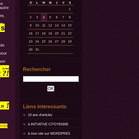
D
L
M
M
J
V
S
es
autre
1
re,
2
3
4
5
6
7
8
nt
us
9
10
11
12
13
14
15
16
17
18
19
20
21
22
23
24
25
26
27
28
29
ole
30
31
pour
bon
 en
Rechercher
t
?!
.
» !
Liens interessants
10 ans d'articles
à INITIATIVE CITOYENNE
trée
à mon site sur WORDPRES
s