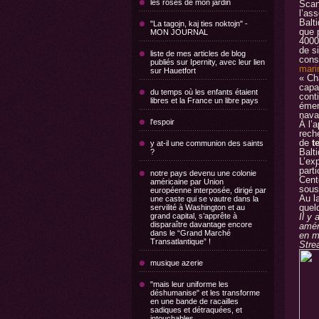
les roses de mon jardin
Scan
l’as
Balt
"La tagojn, kaj ties noktojn" -
que 
MON JOURNAL
4000
de s
liste de mes articles de blog
cons
publiés sur Ipernity, avec leur lien
mari
sur Hauetfort
« Ch
capa
du temps où les enfants étaient
cont
libres et la France un libre pays
émer
nava
l'espoir
À l’
rech
de
t
y at-il une communion des saints
Balt
?
L’ex
part
notre pays devenu une colonie
Cent
américaine par Union
sous
européenne interposée, dirigé par
Au l
une caste qui se vautre dans la
quel
servilité à Washington et au
grand capital, s’apprête à
Il y
disparaître davantage encore
amér
dans le “Grand Marché
en m
Transatlantique” !
Stre
musique azerie
"mais leur uniforme les
déshumanise" et les transforme
en une bande de racailles
sadiques et détraquées, et
intouchables