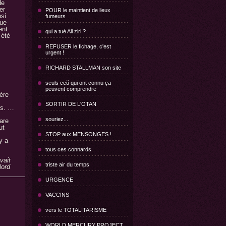
de
er
POUR le maintient de lieux
si
fumeurs
que
ent
qui a tué Ali ziri ?
 été
REFUSER le fichage, c'est
urgent !
RICHARD STALLMAN son site
seuls ceŭ qui ont connu ça
peuvent comprendre
ère
SORTIR DE L'OTAN
ls. …
souriez...
are
ut
STOP aux MENSONGES !
y a
tous ces connards
vait
triste air du temps
Nord
URGENCE
VACCINS
vers le TOTALITARISME
WORLD MERCURY PROJECT