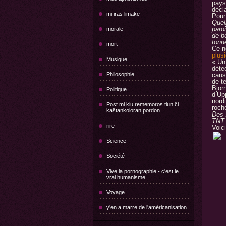
pays
décl
mi iras limake
Pour 
Quel
paro
morale
de b
tonne
mort
Ce ne
plus
Musique
« Un 
déte
Philosophie
caus
de t
Bjor
Politique
d’Up
nord
Post mi kiu rememoros tiun ĉi
roch
kaŝtankoloran pordon
Des 
TNT (
rire
Voici
Science
Société
Vive la pornographie - c'est le
vrai humanisme
Voyage
y'en a marre de l'américanisation