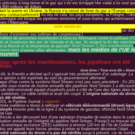
s précieux à long terme et le gaz qui s’en est échappé hier valait à lui seul qu
 800 millions de dollars.
ant la guerre en Ukraine, la Russie n’a cessé de livrer du gaz à l’Europe co
enu contractuellement
.
Au lieu de cela, les pays européens, la Pologne, l’Ukr
’Allemagne ont bloqué les pipelines terrestres et sous-marins qui acheminaient 
vers l’Allemagne.
Allemands ont protesté contre l’
ordre américain
de fermer le gazoduc Nord St
(Nord Stream I était récemment hors ligne car Siemens a été empêché
par des
tions d’entretenir ses turbines de compresseur.)
milliers de personnes
manifestent
à Gera en Allemagne contre la politique d’O
z et l’explosion des prix de l’énergie et du gaz. Ils exigent la fin des sanctio
re la Russie et la réouverture du gazoduc Nord Stream 2. Des manifestations
mais les médias de l’UE l
ement dans d’autres villes allemandes,
surent.
jour après les manifestations, les pipelines ont été
botés
:
tiens tiens ! Vous avez dit « bizar
tôt, le Kremlin a déclaré qu’il s’agissait très probablement d’un sabotage. La
 opinion a été exprimée au sein du gouvernement allemand.
taque d’hier contre le système Nord Stream n’est pas sans précédent :
En 201
quête sous-marine de routine annuelle des pipelines Nord Stream 1 a découver
cule télécommandé équipé d’explosifs juste à côté de l’une des lignes dans le
 suédoises. Le câble ombilical avait été coupé.
L’origine nationale du dron
is été révélée.
015, le Pipeline Journal
a rapporté
:
armée suédoise a réussi à nettoyer un
véhicule télécommandé (drone) équi
plosifs
trouvés près de la ligne 2 du système de gazoduc offshore Nord Str
ral Gas. …
éhicule a été découvert lors d’une opération d’enquête de routine dans le cadr
luation annuelle de l’intégrité du pipeline Nord Stream. Puisqu’il se trouvait da
 économique exclusive (ZEE) suédoise à environ 120 km de l’île de Gotland, 
ois ont appelé leurs forces armées à retirer et finalement désarmer l’objet…
entité nationale du drone n’a pas été vérifiée
jusqu’à présent, car de nomb