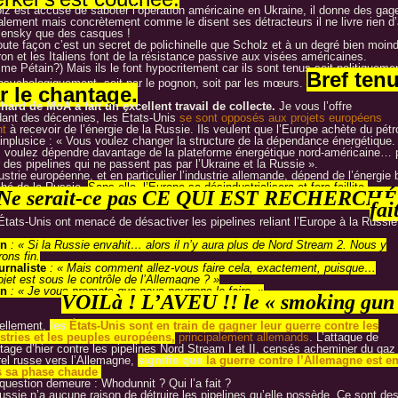
lz est accusé de saboter l’opération américaine en Ukraine, il donne des gag
alement mais concrètement comme le disent ses détracteurs il ne livre rien d’
lensky que des casques !
oute façon c’est un secret de polichinelle que Scholz et à un degré bien moind
on et les Italiens font de la résistance passive aux visées américaines.
me Pétain?) Mais ils le font hypocritement car ils sont tenus soit politiqueme
Bref ten
 psychologiquement, soit par le pognon, soit par les mœurs.
r le chantage.
hard de MoA a fait un excellent travail de collecte.
Je vous l’offre
ant des décennies, les États-Unis
se sont opposés aux projets européens
nt
à recevoir de l’énergie de la Russie. Ils veulent que l’Europe achète du pétr
ainplusice : « Vous voulez changer la structure de la dépendance énergétique.
 voulez dépendre davantage de la plateforme énergétique nord-américaine… 
 des pipelines qui ne passent pas par l’Ukraine et la Russie ».
ustrie européenne, et en particulier l’industrie allemande, dépend de l’énergie 
hé de la Russie.
Sans elle, l’Europe se désindustrialisera et fera faillite.
Ne serait-ce pas CE QUI EST RECHERCHÉ
fai
États-Unis ont menacé de désactiver les pipelines reliant l’Europe à la Russie
en
: « Si la Russie envahit… alors il n’y aura plus de Nord Stream 2. Nous y
ons fin.
urnaliste
: « Mais comment allez-vous faire cela, exactement, puisque…
ojet est sous le contrôle de l’Allemagne ? »
en
: « Je vous promets que nous pourrons le faire. »
VOILà ! L’AVEU !! le « smoking gun 
ellement,
les
États-Unis sont en train de gagner leur guerre contre les
stries et les peuples européens,
principalement allemands
. L’attaque de
tage d’hier contre les pipelines Nord Stream I et II, censés acheminer du gaz
rel russe vers l’Allemagne,
signifie que
la guerre contre l’Allemagne est en
 sa phase chaude
.
question demeure : Whodunnit ? Qui l’a fait ?
ussie n’a aucune raison de détruire les pipelines qu’elle possède. Ce sont de