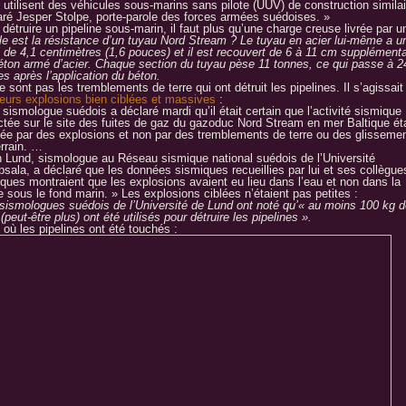
 utilisent des véhicules sous-marins sans pilote (UUV) de construction similai
aré Jesper Stolpe, porte-parole des forces armées suédoises. »
détruire un pipeline sous-marin, il faut plus qu’une charge creuse livrée par u
le est la résistance d’un tuyau Nord Stream ? Le tuyau en acier lui-même a u
i de 4,1 centimètres (1,6 pouces) et il est recouvert de 6 à 11 cm supplémenta
éton armé d’acier. Chaque section du tuyau pèse 11 tonnes, ce qui passe à 2
s après l’application du béton.
 sont pas les tremblements de terre qui ont détruit les pipelines. Il s’agissai
ieurs explosions bien ciblées et massives
:
sismologue suédois a déclaré mardi qu’il était certain que l’activité sismique
ctée sur le site des fuites de gaz du gazoduc Nord Stream en mer Baltique éta
ée par des explosions et non par des tremblements de terre ou des glisseme
errain. …
n Lund, sismologue au Réseau sismique national suédois de l’Université
psala, a déclaré que les données sismiques recueillies par lui et ses collègue
iques montraient que les explosions avaient eu lieu dans l’eau et non dans la
e sous le fond marin. » Les explosions ciblées n’étaient pas petites :
sismologues suédois de l’Université de Lund ont noté qu’« au moins 100 kg d
peut-être plus) ont été utilisés pour détruire les pipelines ».
 où les pipelines ont été touchés :