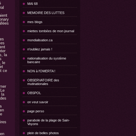
é
MAI 68
al
MEMOIRE DES LUTTES
ient
onary
mes blogs
llées
miettes tombées de mon journal
des
mondialisation.ca
mes
ent
n'oubliez jamais !
nter
, la
s
nationalisation du système
bancaire
 le
et
t ce
NON à l'OMERTA !
OBSERVATOIRE des
mutinationales
 mer
Le
OBSPOL
 la
 des
on veut savoir
a
en
page perso
le
parabole de la plage de Sain-
ires
Voyons
plein de belles photos
 en