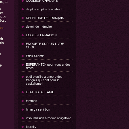
COULEUR CHANVRE
re, a
n
de plus en plus fascistes !
ne
ires
DEFENDRE LE FRANçAIS
4-25
devoir de mémoire
t
de
ECOLE à LA MAISON
it
nts
ENQUETE SUR UN LIVRE
CHOC
s
Erick Schmitt
ESPERANTO- pour trouver des
e
rimes
et dire qu'il y a encore des
français qui sont pour le
capitalisme !
ETAT TOTALITAIRE
femmes
hmm ça sent bon
insoumission à l'école obligatoire
Ipernity