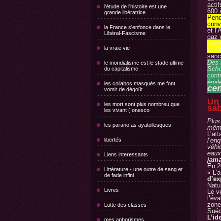
actif
l'étude de l'histoire est une
600 à
grande libératrice
Pend
conv
la France s'enfonce dans le
et l
Libéral-Fascisme
gaz 
Les 
la vraie vie
II. 
sanc
Des 
le mondialisme est le stade ultime
Schol
du capitalisme
cont
égal
les collabos masqués me font
cen
vomir de dégoût
Un 
les mort sont plus nombreu que
sa
les vivant (Ionesco
Plus 
les paranoïas ayatollesques
même
L’at
libertés
l’en
véhi
eaux
Liens interessants
jama
En 2
Littérature - une outre de sang et
« L’
de fade infini
d’ex
Natu
Livres
Le v
l’éva
zone
Lutte des classes
Suéd
L’id
mes aphorismes