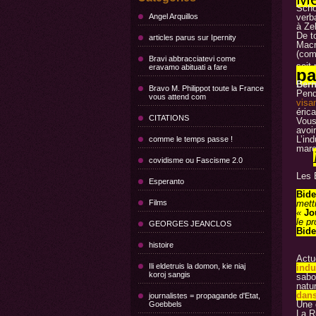
Scho
Angel Arquillos
verb
à Ze
De t
articles parus sur Ipernity
Macr
(com
Bravi abbracciatevi come
soit
eravamo abituati a fare
pa
Bern
Bravo M. Philippot toute la France
Pend
vous attend com
visa
éric
CITATIONS
Vous
avoir
L’ind
comme le temps passe !
marc
covidisme ou Fascisme 2.0
Les 
Esperanto
Bid
Films
mettr
«
Jo
le pr
GEORGES JEANCLOS
Bid
histoire
Actu
Ili eldetruis la domon, kie niaj
indu
koroj sangis
sabo
natu
dans
journalistes = propagande d'Etat,
Une 
Goebbels
La R