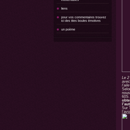
liens
pour vos commentaires trouvez
ici des tites boules émotives
un poème
Le 2
avec
l’ai
Selo
nous
60S
obte
l’au
Sur 
l’avi