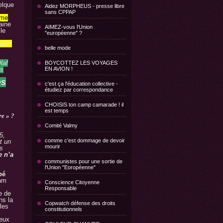
elque
Aidez MORPHEUS - presse libre
sans CPPAP
mme
aine
AIMEZ-vous l'Union
le
"européenne" ?
ream
belle mode
laf
BOYCOTTEZ LES VOYAGES
ns
EN AVION !
es
c'est ça l'éducation collective -
étudiez par correspondance
CHOISIS ton camp camarade ! il
est temps
re » ?
Comité Valmy
5,
comme c'est dommage de devoir
t un
mourir
s
e n’a
communistes pour une sortie de
l'Union "Eoropéenne"
pé
eam
Conscience Citoyenne
Responsable
e de
ns la
Copwatch défense des droits
les
constitutionnels
reux