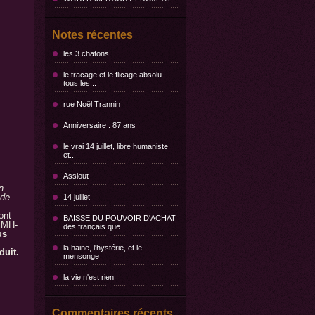
Notes récentes
les 3 chatons
le tracage et le flicage absolu
tous les...
rue Noël Trannin
Anniversaire : 87 ans
le vrai 14 juillet, libre humaniste
et...
Assiout
n
 de
14 juillet
ont
BAISSE DU POUVOIR D'ACHAT
y MH-
des français que...
us
la haine, l'hystérie, et le
duit.
mensonge
la vie n'est rien
Commentaires récents