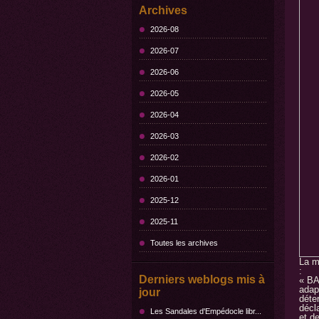
Archives
2026-08
2026-07
2026-06
2026-05
2026-04
2026-03
2026-02
2026-01
2025-12
2025-11
Toutes les archives
La m
:
Derniers weblogs mis à
« BA
adapt
jour
déte
décl
Les Sandales d'Empédocle libr...
et d