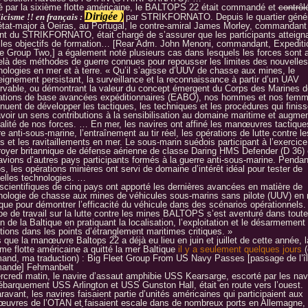
 par la sixième flotte américaine, le BALTOPS 22 était commandé et
contrôl
Dirigée )
icisme !! en français :
par STRIKFORNATO. Depuis le quartier génér
’état-major à Oeiras, au Portugal, le contre-amiral James Morley, commandant
int du STRIKFORNATO, était chargé de s’assurer que les participants atteigna
 les objectifs de formation… [Rear Adm. John Menoni, commandant, Expediti
ke Group Two,] a également noté plusieurs cas dans lesquels les forces sont a
elà des méthodes de guerre connues pour repousser les limites des nouvelles
nologies en mer et à terre. « Qu’il s’agisse
d’UUV de chasse aux mines
, le
eignement persistant, la surveillance et la reconnaissance à partir d’un UAV
rvable, ou démontrant la valeur du concept émergent du Corps des Marines 
ations de base avancées expéditionnaires (EABO), nos hommes et nos fem
inuent de développer les tactiques, les techniques et les procédures qui finiss
avoir un sens contributions à la sensibilisation au domaine maritime et augme
étalité de nos forces. … En mer, les navires ont affiné les manœuvres tactiques
e anti-sous-marine, l’entraînement au tir réel,
les opérations de lutte contre le
s
et les ravitaillements en mer. Le sous-marin suédois participant à l’exercice,
royer britannique de défense aérienne de classe Daring HMS Defender (D 36) 
avions d’autres pays participants formés à la guerre anti-sous-marine. Pendan
ps,
les opérations minières ont servi de domaine d’intérêt idéal pour tester de
elles technologies.
…
scientifiques de cinq pays
ont apporté les dernières avancées en matière de
nologie de chasse aux mines de véhicules sous-marins sans pilote (UUV) en
ique pour démontrer l’efficacité du véhicule dans des scénarios opérationnels.
pe de travail sur la lutte contre les mines BALTOPS s’est aventuré dans toute
n de la Baltique en pratiquant la localisation, l’exploitation et le désarmement
tions dans les points d’étranglement maritimes critiques.
»
 que la manœuvre Baltops 22 a déjà eu lieu en juin et juillet de cette année, l
ème flotte américaine a quitté la mer Baltique
il y a seulement quelques jours
(
mand, ma traduction) :
Big Fleet Group From US Navy Passes [passage de l’î
mande] Fehmanbelt
rcredi matin, le navire d’assaut amphibie USS Kearsarge, escorté par les nav
ébarquement USS Arlington et USS Gunston Hall, était en route vers l’ouest.
avant, les navires faisaient partie d’unités américaines qui participaient aux
uvres de l’OTAN et faisaient escale dans de nombreux ports en Allemagne,