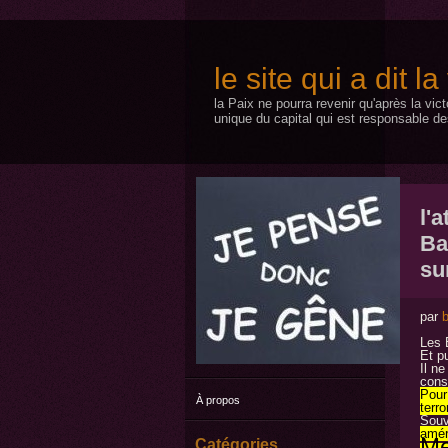
le site qui a dit l
la Paix ne pourra revenir qu'après la vic
unique du capital qui est responsable de
l'
Ba
su
par
b
Les 
Et p
Il ne
cons
Pour 
À propos
terro
Souv
améri
Me
Catégories