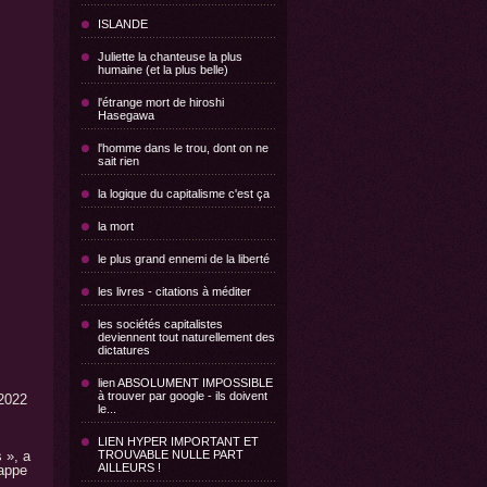
ISLANDE
Juliette la chanteuse la plus
humaine (et la plus belle)
l'étrange mort de hiroshi
Hasegawa
l'homme dans le trou, dont on ne
sait rien
la logique du capitalisme c'est ça
la mort
le plus grand ennemi de la liberté
les livres - citations à méditer
les sociétés capitalistes
deviennent tout naturellement des
dictatures
lien ABSOLUMENT IMPOSSIBLE
à trouver par google - ils doivent
 2022
le...
LIEN HYPER IMPORTANT ET
 », a
TROUVABLE NULLE PART
AILLEURS !
rappe