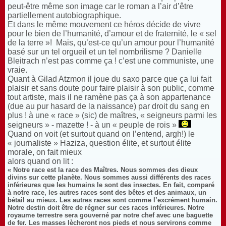
peut-être même son image car le roman a l’air d’être
partiellement autobiographique.
Et dans le même mouvement ce héros décide de vivre
pour le bien de l’humanité, d’amour et de fraternité, le « sel
de la terre »! Mais, qu’est-ce qu’un amour pour l’humanité
basé sur un tel orgueil et un tel nombrilisme ? Danielle
Bleitrach n’est pas comme ça ! c’est une communiste, une
vraie.
Quant à Gilad Atzmon il joue du saxo parce que ça lui fait
plaisir et sans doute pour faire plaisir à son public, comme
tout artiste, mais il ne ramène pas ça à son appartenance
(due au pur hasard de la naissance) par droit du sang en
plus ! à une « race » (sic) de maîtres, « seigneurs parmi les
seigneurs » - mazette ! - à un « peuple de rois »
Quand on voit (et surtout quand on l’entend, argh!) le
« journaliste » Haziza, question élite, et surtout élite
morale, on fait mieux
alors quand on lit :
« Notre race est la race des Maîtres. Nous sommes des dieux
divins sur cette planète. Nous sommes aussi différents des races
inférieures que les humains le sont des insectes. En fait, comparé
à notre race, les autres races sont des bêtes et des animaux, un
bétail au mieux. Les autres races sont comme l’excrément humain.
Notre destin doit être de régner sur ces races inférieures. Notre
royaume terrestre sera gouverné par notre chef avec une baguette
de fer. Les masses lècheront nos pieds et nous servirons comme