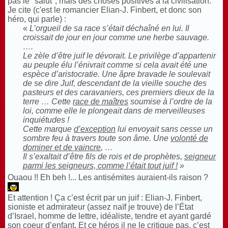
pas le "salut", mais des choses positives à la civilisation.
Je cite (c'est le romancier Elian-J. Finbert, et donc son
héro, qui parle) :
«
L’orgueil de sa race s’était déchaîné en lui. Il
croissait de jour en jour comme une herbe sauvage.
….
Le zèle d’être juif le dévorait. Le privilège d’appartenir
au peuple élu l’énivrait comme si cela avait été une
espèce d’aristocratie. Une âpre bravade le soulevait
de se dire Juif, descendant de la vieille souche des
pasteurs et des caravaniers, ces premiers dieux de la
terre … Cette
race de maîtres
soumise à l’ordre de la
loi, comme elle le plongeait dans de merveilleuses
inquiétudes !
Cette marque
d’exception
lui envoyait sans cesse un
sombre feu à travers toute son âme. Une
volonté de
dominer et de vaincre
, …
Il s’exaltait d’être fils de rois et de prophètes,
seigneur
parmi les seigneurs, comme l’était tout juif !
»
Ouaou !! Eh beh !... Les antisémites auraient-ils raison ?
Et attention ! Ça c’est écrit par un juif : Elian-J. Finbert,
sioniste et admirateur (assez naïf je trouve) de l’État
d’Israel, homme de lettre, idéaliste, tendre et ayant gardé
son coeur d’enfant. Et ce héros il ne le critique pas, c’est