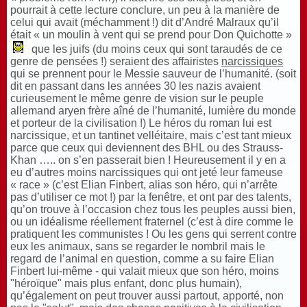
pourrait à cette lecture conclure, un peu à la manière de
celui qui avait (méchamment !) dit d’André Malraux qu’il
était « un moulin à vent qui se prend pour Don Quichotte »
que les juifs (du moins ceux qui sont taraudés de ce
genre de pensées !) seraient des affairistes
narcissiques
qui se prennent pour le Messie sauveur de l’humanité. (soit
dit en passant dans les années 30 les nazis avaient
curieusement le même genre de vision sur le peuple
allemand aryen frère aîné de l’humanité, lumière du monde
et porteur de la civilisation !) Le héros du roman lui est
narcissique, et un tantinet velléitaire, mais c’est tant mieux
parce que ceux qui deviennent des BHL ou des Strauss-
Khan ….. on s’en passerait bien ! Heureusement il y en a
eu d’autres moins narcissiques qui ont jeté leur fameuse
« race » (c’est Elian Finbert, alias son héro, qui n’arrête
pas d’utiliser ce mot !) par la fenêtre, et ont par des talents,
qu’on trouve à l’occasion chez tous les peuples aussi bien,
ou un idéalisme réellement fraternel (c’est à dire comme le
pratiquent les communistes ! Ou les gens qui serrent contre
eux les animaux, sans se regarder le nombril mais le
regard de l’animal en question, comme a su faire Elian
Finbert lui-même - qui valait mieux que son héro, moins
"héroïque" mais plus enfant, donc plus humain),
qu’également on peut trouver aussi partout, apporté, non