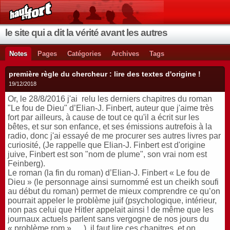
le site qui a dit la vérité avant les autres
Notes
Pages
Catégories
Archives
Tags
première règle du chercheur : lire des textes d'origine !
19/12/2018
Or, le 28/8/2016 j'ai relu les derniers chapitres du roman
"Le fou de Dieu" d’Elian-J. Finbert, auteur que j'aime très
fort par ailleurs, à cause de tout ce qu'il a écrit sur les
bêtes, et sur son enfance, et ses émissions autrefois à la
radio, donc j'ai essayé de me procurer ses autres livres par
curiosité, (Je rappelle que Elian-J. Finbert est d'origine
juive, Finbert est son "nom de plume", son vrai nom est
Feinberg).
Le roman (la fin du roman) d’Elian-J. Finbert « Le fou de
Dieu » (le personnage ainsi surnommé est un cheikh soufi
au début du roman) permet de mieux comprendre ce qu’on
pourrait appeler le problème juif (psychologique, intérieur,
non pas celui que Hitler appelait ainsi !
de même que les
journaux actuels parlent sans vergogne de nos jours du
« problème rom » .…), il faut lire ces chapitres, et on