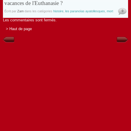
vacances de l'Euthanasie ?
0
Écrit par
Zam
dans les catégories
histoire
,
les paranoïas ayatollesques
,
mort
Les commentaires sont fermés.
> Haut de page