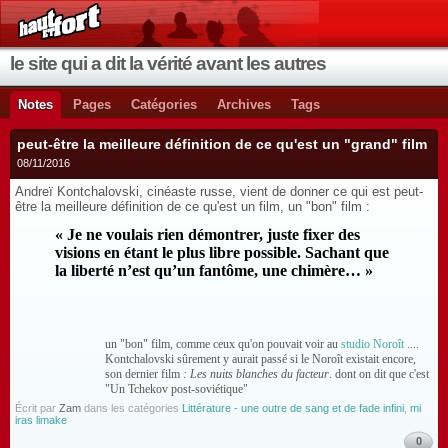
le site qui a dit la vérité avant les autres
Notes
Pages
Catégories
Archives
Tags
peut-être la meilleure définition de ce qu'est un "grand" film
08/11/2016
Andreï Kontchalovski, cinéaste russe, vient de donner ce qui est peut-
être la meilleure définition de ce qu'est un film, un "bon" film :
« Je ne voulais rien démontrer, juste fixer des
visions en étant le plus libre possible. Sachant que
la liberté n’est qu’un fantôme, une chimère… »
un "bon" film, comme ceux qu'on pouvait voir au
studio Noroît
....
Kontchalovski sûrement y aurait passé si le Noroît existait encore,
son dernier film
: Les nuits blanches du facteur
. dont on dit que c'est
"Un Tchekov post-soviétique"
Écrit par
Zam
dans les catégories
Littérature - une outre de sang et de fade infini
,
mi
iras limake
0