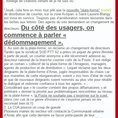
, florilège de citations venant de je ne sais où :
"Jeudi, cela fera un mois tout pile que la
nouvelle "plate-forme"
(voilà!)
de distribution de courrier, sur la zone Actiparc à Saint-Laurent-Blangy,
est mise en service. Toujours pas d’amélioration notoire ressentie dans
les boîtes aux lettres. Des agents du site demandent un changement de
Du côté des usagers, on
directeurs.
commence à parler «
dédommagement ».
1. Au sein de la plate-forme, on réclame un changement de directeurs
Tandis que le syndicat SUD PTT 62 a prévu un piquet de grève illimitée
à partir de jeudi, un courrier anonyme a été récemment adressé au
directeur national de la branche courrier colis de la Poste. Il est rédigé
par un certain « collectif de la plate-forme de l’Arrageois, managers,
agents de production et de distribution ». Lequel réclame que les deux
dirigeants de la plate-forme d’Arras, jugés responsables du chaos car
aux manettes de cette réorganisation, soient « mis hors d’état de nuire
et que de nouveaux dirigeants soient nommés au plus vite pour rétablir
le dialogue et redonner confiance à tous les agents. »
Considérant que « le courrier contient des propos diffamatoires » et
préférant « donner la priorité aux problématiques rencontrées au niveau
de la plate-forme »,
la Poste ne souhaite pas s’exprimer sur le sujet.
(dans ces cas là ce genre d'instance ne s'exprime jamais on les
reconnait bien là !!)
2. La CUA pousse un coup de gueule
Plusieurs maires du secteur ont contacté la Communauté urbaine
d’Arras afin que cette dernière se fasse porte-parole de leur