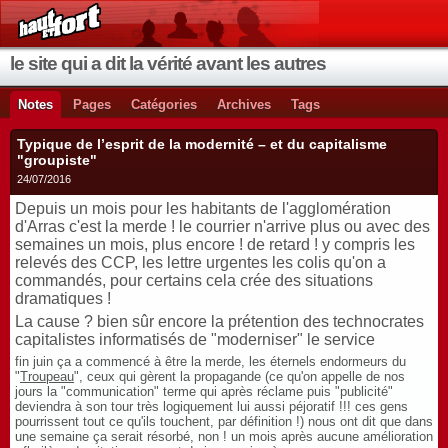
le site qui a dit la vérité avant les autres
Notes
Pages
Catégories
Archives
Tags
Typique de l’esprit de la modernité – et du capitalisme
"groupiste"
24/07/2016
Depuis un mois pour les habitants de l'agglomération
d'Arras c'est la merde ! le courrier n'arrive plus ou avec des
semaines un mois, plus encore ! de retard ! y compris les
relevés des CCP, les lettre urgentes les colis qu'on a
commandés, pour certains cela crée des situations
dramatiques !
La cause ? bien sûr encore la prétention des technocrates
capitalistes informatisés de "moderniser" le service
fin juin ça a commencé à être la merde, les éternels endormeurs du
"
Troupeau
", ceux qui gèrent la propagande (ce qu'on appelle de nos
jours la "communication" terme qui après réclame puis "publicité"
deviendra à son tour très logiquement lui aussi péjoratif !!! ces gens
pourrissent tout ce qu'ils touchent, par définition !) nous ont dit que dans
une semaine ça serait résorbé, non ! un mois après aucune amélioration