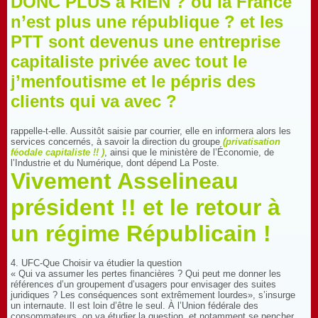
DONC PLUS à RIEN ? ou la France
n’est plus une république ? et les
PTT sont devenus une entreprise
capitaliste privée avec tout le
j’menfoutisme et le pépris des
clients qui va avec ?
rappelle-t-elle. Aussitôt saisie par courrier, elle en informera alors les
services concernés, à savoir la direction du groupe
(privatisation
féodale capitaliste !! )
, ainsi que le ministère de l’Économie, de
l’Industrie et du Numérique, dont dépend La Poste.
Vivement Asselineau
président !! et le retour à
un régime Républicain !
4. UFC-Que Choisir va étudier la question
« Qui va assumer les pertes financières ? Qui peut me donner les
références d’un groupement d’usagers pour envisager des suites
juridiques ? Les conséquences sont extrêmement lourdes», s’insurge
un internaute. Il est loin d’être le seul. À l’Union fédérale des
consommateurs, on va étudier la question, et notamment se pencher