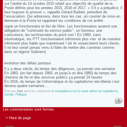
sur l’arrêté du 14 octobre 2015 relatif aux objectifs de qualité de la
Poste définis pour les années 2015, 2016 et 2017. « S’il y a préjudice, il
faut toujours le prouver », rappelle Gérard Barbier, président de
l’association. Qui adressera, dans tous les cas, un courrier de mise en
demeure à la Poste lui rappelant les conditions de cet arrêté.
signé un fonctionnaire et fier de l'être. Les fonctionnaires avaient une
obligation de "continuité du service public", un honneur, une
conscience, les technocrates du privé non ! En 1960, sans
informatique, les PTT fonctionnaient infiniment plus vite et de manière
infiniment plus fiable que maintenant ! (et ils respectaient leurs clients,
il ne leur serait jamais venu à l'idée de mettre des caméras comme
dans un régime Stalinien)
évolution des délais postaux:
Il y a deux siècle, du temps des diligences, ça prenait une semaine
En 1960, (en fait depuis 1860, et jusqu’à on dira 1980) du temps des
chemins de fer et des services publics ça prenait 24 heures
En 2016, du temps de l’informatique et du capitalisme néo-libéral c'est
devenu quatre semaines….
Écrit par
Zam
dans les catégories
le mondialisme est le stade ultime du capitalisme
,
morale
,
Politique
0
Les commentaires sont fermés.
> Haut de page