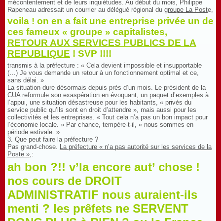
mécontentement et de leurs inquiétudes. Au début du mois, Philippe
Rapeneau adressait un courrier au délégué régional du
groupe La Post
e,
voila ! on en a fait une entreprise privée un de
ces fameux « groupe » capitalistes,
RETOUR AUX SERVICES PUBLICS DE LA
REPUBLIQUE
! SVP !!!!
transmis à la préfecture : « Cela devient impossible et insupportable
(…) Je vous demande un retour à un fonctionnement optimal et ce,
sans délai. »
La situation dure désormais depuis près d’un mois. Le président de la
CUA reformule son exaspération en évoquant, un paquet d’exemples à
l’appui, une situation désastreuse pour les habitants, « privés du
service public qu’ils sont en droit d’attendre », mais aussi pour les
collectivités et les entreprises. « Tout cela n’a pas un bon impact pour
l’économie locale. » Par chance, tempère-t-il, « nous sommes en
période estivale. »
3. Que peut faire la préfecture ?
Pas grand-chose.
La préfecture « n’a pas autorité sur les services de la
Poste »
,:
ah bon ?!! v’la encore aut’ chose !
nos cours de DROIT
ADMINISTRATIF nous auraient-ils
menti ? les prêfets ne SERVENT