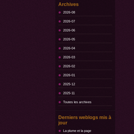
Archives
2026-08
2026-07
2026-06
2026-05
2026-04
2026-03
2026-02
2026-01
2025-12
2025-11
Toutes les archives
Derniers weblogs mis à
jour
La plume et la page