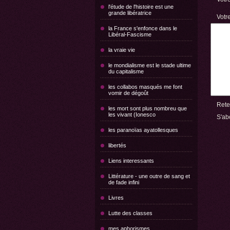
l'étude de l'histoire est une
grande libératrice
Votr
la France s'enfonce dans le
Libéral-Fascisme
la vraie vie
le mondialisme est le stade ultime
du capitalisme
les collabos masqués me font
vomir de dégoût
Rete
les mort sont plus nombreu que
les vivant (Ionesco
S'abo
les paranoïas ayatollesques
libertés
Liens interessants
Littérature - une outre de sang et
de fade infini
Livres
Lutte des classes
mes aphorismes