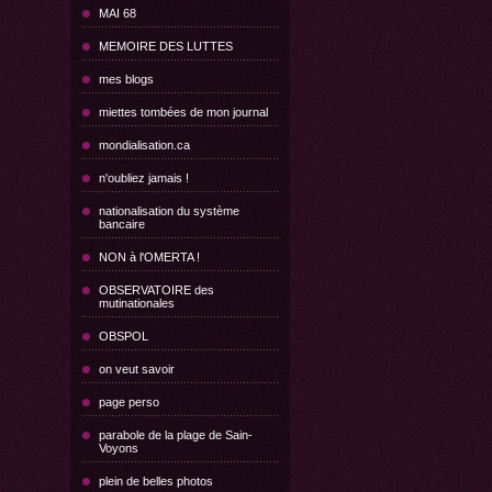
MAI 68
MEMOIRE DES LUTTES
mes blogs
miettes tombées de mon journal
mondialisation.ca
n'oubliez jamais !
nationalisation du système
bancaire
NON à l'OMERTA !
OBSERVATOIRE des
mutinationales
OBSPOL
on veut savoir
page perso
parabole de la plage de Sain-
Voyons
plein de belles photos