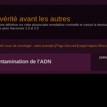
a vérité avant les autres
toire définitive sur cette ploutocratie mondialiste criminelle et surtout la dest
s pires fascismes 1.0 et 2.0
etit cours de sociologie - autre exemple
|
Page d'accueil
|
reppel depuis Mosc
22/05
ntamination de l'ADN