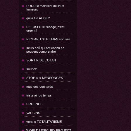
POUR le maintient de lieux
fumeurs
qui a tué Ali ziri ?
REFUSER le fichage, c'est
urgent !
RICHARD STALLMAN son site
seuls ceŭ qui ont connu ça
peuvent comprendre
SORTIR DE L'OTAN
souriez...
STOP aux MENSONGES !
tous ces connards
triste air du temps
URGENCE
VACCINS
vers le TOTALITARISME
WORLD MERCURY PROJECT