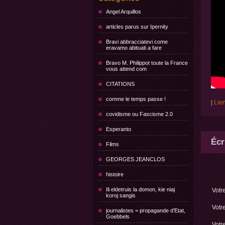
Angel Arquillos
articles parus sur Ipernity
Bravi abbracciatevi come
eravamo abituati a fare
Bravo M. Philippot toute la France
vous attend com
CITATIONS
comme le temps passe !
|
Lie
covidisme ou Fascisme 2.0
Esperanto
Écr
Films
GEORGES JEANCLOS
histoire
Ili eldetruis la domon, kie niaj
Votr
koroj sangis
Votre
journalistes = propagande d'Etat,
Goebbels
Votr