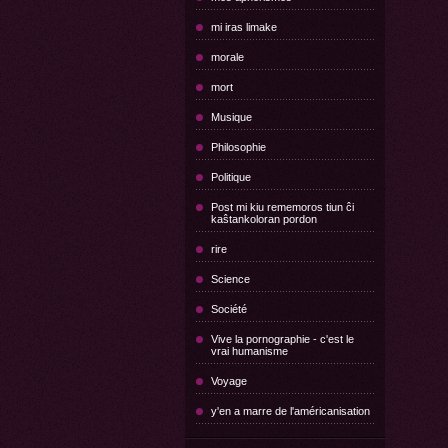
mi iras limake
morale
mort
Musique
Philosophie
Politique
Post mi kiu rememoros tiun ĉi
kaŝtankoloran pordon
rire
Science
Société
Vive la pornographie - c'est le
vrai humanisme
Voyage
y'en a marre de l'américanisation