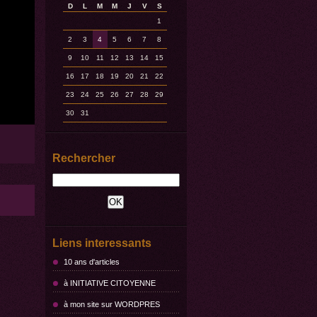
D
L
M
M
J
V
S
1
2
3
4
5
6
7
8
9
10
11
12
13
14
15
16
17
18
19
20
21
22
23
24
25
26
27
28
29
30
31
Rechercher
Liens interessants
10 ans d'articles
à INITIATIVE CITOYENNE
à mon site sur WORDPRES