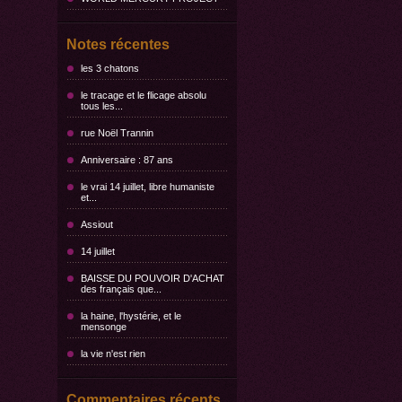
Notes récentes
les 3 chatons
le tracage et le flicage absolu
tous les...
rue Noël Trannin
Anniversaire : 87 ans
le vrai 14 juillet, libre humaniste
et...
Assiout
14 juillet
BAISSE DU POUVOIR D'ACHAT
des français que...
la haine, l'hystérie, et le
mensonge
la vie n'est rien
Commentaires récents