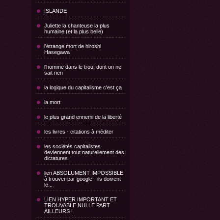
ISLANDE
Juliette la chanteuse la plus
humaine (et la plus belle)
l'étrange mort de hiroshi
Hasegawa
l'homme dans le trou, dont on ne
sait rien
la logique du capitalisme c'est ça
la mort
le plus grand ennemi de la liberté
les livres - citations à méditer
les sociétés capitalistes
deviennent tout naturellement des
dictatures
lien ABSOLUMENT IMPOSSIBLE
à trouver par google - ils doivent
le...
LIEN HYPER IMPORTANT ET
TROUVABLE NULLE PART
AILLEURS !