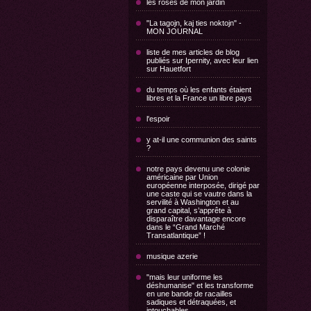
les roses de mon jardin
"La tagojn, kaj ties noktojn" -
MON JOURNAL
liste de mes articles de blog
publiés sur Ipernity, avec leur lien
sur Hauetfort
du temps où les enfants étaient
libres et la France un libre pays
l'espoir
y at-il une communion des saints
?
notre pays devenu une colonie
américaine par Union
européenne interposée, dirigé par
une caste qui se vautre dans la
servilité à Washington et au
grand capital, s’apprête à
disparaître davantage encore
dans le “Grand Marché
Transatlantique” !
musique azerie
"mais leur uniforme les
déshumanise" et les transforme
en une bande de racailles
sadiques et détraquées, et
intouchables