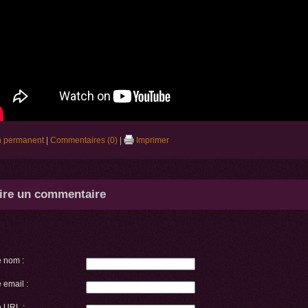
n permanent
|
Commentaires (0)
|
Imprimer
ire un commentaire
e nom :
 email :
e URL :