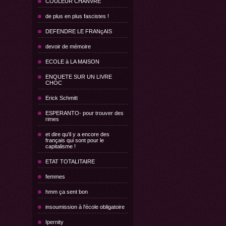
COULEUR CHANVRE
de plus en plus fascistes !
DEFENDRE LE FRANçAIS
devoir de mémoire
ECOLE à LA MAISON
ENQUETE SUR UN LIVRE
CHOC
Erick Schmitt
ESPERANTO- pour trouver des
rimes
et dire qu'il y a encore des
français qui sont pour le
capitalisme !
ETAT TOTALITAIRE
femmes
hmm ça sent bon
insoumission à l'école obligatoire
Ipernity