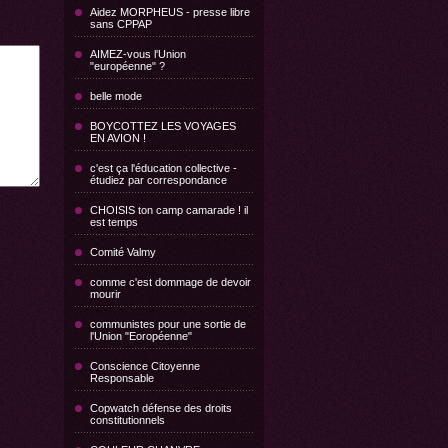
Aidez MORPHEUS - presse libre
sans CPPAP
AIMEZ-vous l'Union
"européenne" ?
belle mode
BOYCOTTEZ LES VOYAGES
EN AVION !
c'est ça l'éducation collective -
étudiez par correspondance
CHOISIS ton camp camarade ! il
est temps
Comité Valmy
comme c'est dommage de devoir
mourir
communistes pour une sortie de
l'Union "Eoropéenne"
Conscience Citoyenne
Responsable
Copwatch défense des droits
constitutionnels