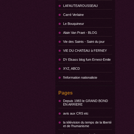
LAFAUTEAROUSSEAU
Carré Verlaine
Le Bouquineur
Alain Van Praet - BLOG
Vie des Saints - Saint du jour
VIE DU CHATEAU à FERNEY
D'r Elsass blog fum Ernest-Emile
XYZ, ABCD
l'information nationaliste
Pages
Depuis 1983 le GRAND BOND
EN ARRIERE
avis aux CRS etc
la télévision du temps de la liberté
et de l'humanisme