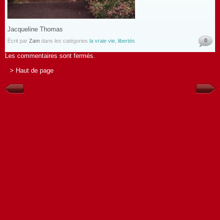
Jacqueline Thomas
0
Écrit par
Zam
dans les catégories
la vraie vie
,
libertés
Les commentaires sont fermés.
> Haut de page