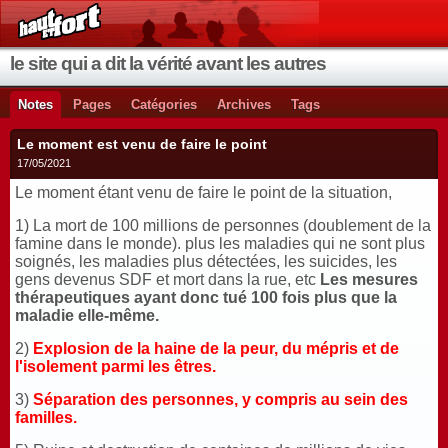
le site qui a dit la vérité avant les autres
Notes
Pages
Catégories
Archives
Tags
Le moment est venu de faire le point
17/05/2021
Le moment étant venu de faire le point de la situation,
1) La mort de 100 millions de personnes (doublement de la
famine dans le monde). plus les maladies qui ne sont plus
soignés, les maladies plus détectées, les suicides, les
gens devenus SDF et mort dans la rue, etc
Les mesures
thérapeutiques ayant donc tué 100 fois plus que la
maladie elle-même.
2)
Explosion de la haine de la peur, du mépris et de
l'isolement parmi les êtres.
3)
Séparation des personnes, y compris au sein des
familles.