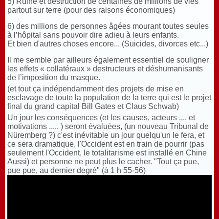
5) Ruine et destruction de centaines de millions de vies
partout sur terre (pour des raisons économiques)
6) des millions de personnes âgées mourant toutes seules
à l’hôpital sans pouvoir dire adieu à leurs enfants.
Et bien d'autres choses encore... (Suicides, divorces etc...)
Il me semble par ailleurs également essentiel de souligner
les effets « collatéraux » destructeurs et déshumanisants
de l’imposition du masque.
(et tout ça indépendamment des projets de mise en
esclavage de toute la population de la terre qui est le projet
final du grand capital Bill Gates et Claus Schwab)
Un jour les conséquences (et les causes, acteurs .... et
motivations ..... ) seront évaluées, (un nouveau Tribunal de
Nüremberg ?) c'est inévitable un jour quelqu'un le fera, et
ce sera dramatique, l'Occident est en train de pourrir (pas
seulement l'Occident, le totalitarisme est installé en Chine
Aussi) et personne ne peut plus le cacher. "Tout ça pue,
pue pue, au dernier degré" (à 1 h 55-56)