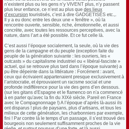
n’existent plus ou les gens n’y VIVENT plus, n’y passent
plus leur enfance, ce n’est au plus que
des lieux
d’excursion
touristisés, c’est à dire
GADGETISÉS
etc.,.
Il y a eu donc entre les deux une «
fenêtre
», où la
rencontre ouverte, sensible, riche, émotionnelle, et aussi
concrète, avec toutes les ressources perceptives, avec la
nature, dans l’art a été possible. Et ce fut celle là.
C’est aussi l’époque socialement, la seule, où la vie des
gens de la campagne et du peuple (exception faite du
peuple de la génération suivante : les ouvriers, les «
outcasts » du capitalisme industriel ou « libéral-fasciste »
actuel, qui se retrouve plus tard dans l’époque suivante) a
pu être dépeinte dans la littérature : Forcément : avant,
ceux qui écrivaient appartenaient presque exclusivement à
l’aristocratie, et éprouvaient un racisme social et une
profonde indifférence pour la vie des gens d’en dessous.
(sur les gitans d'Espagne et le flamenco on n'a commencé
à en parler qu'avec la fin du XIXè siècle. Pareil en France
avec le Compagnonnage !) A l’époque d’après là-aussi ils
ont disparus ! plus de paysans, plus d’artisans, et tous les
milieux de cette génération, les charbonniers par exemple,
fini ! Par contre là le temps d’un passage, il s’est trouvé des
bourgeois non seulement suffisamment proches de la vie
réelle, et surtout pourvus d’une forte, et là aussi