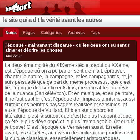
le site qui a dit la vérité avant les autres
Notes
Pages
Catégories
Archives
Tags
l'époque - maintenant disparue - où les gens ont su sentir
aimer et décrire les choses
14/05/2023
La deuxième moitié du XIXème siècle, début du XXème,
est L’époque où on a pu parler, sentir, en fait, éprouver,
chanter la nature, la campagne, et les campagnards, et, je
suis persuadé que ça part du même processus, que c’est
lié, l’époque des sentiments fins, inexprimables, du rêve,
de la nuance (Jankélévitch). Et en musique, et en peinture,
il ne faut oublier c’est l’époque de l’impressionnisme, aussi
surtout des peintres paysagers réalistes et sensibles, et
aussi l’époque de Vuillard. Et bien sûr d’abord en
littérature, c’est là surtout que c’est le plus frappant et que
ça été le plus développé et le plus irremplaçable. (et oublié
je trouve) C’est l’époque de Verhaeren aussi. En effet
avant, les sociétés, au niveau des milieux qui produisaient
la culture classique, essentiellement aristocratiques,