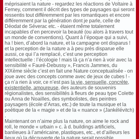
méprisaient la nature - regardez les réactions de Voltaire à
Ferney, comment il décrit des types de paysages qui seront
ressentis tout différemment par les romantiques et encore
différemment par la génération dont je parle, celle de
Déodat de Séverac etc. - étaient même totalement
incapables d’en percevoir la beauté (ou alors à travers tout
un monde de conventions). Quant à l’époque qui a suivi,
ha ! bien, d’abord la nature, et la campagne ont disparus !
et la perception de la nature a à peu près disparue elle
aussi, ce qui l’a remplacé, c’est une perception
intellectuelle : l’écologie ! mais là ça n’a rien à voir avec la
sensibilité « Fauré-Debussy », Francis Jammes, du
XIXème siècle c’est en fait une Nature conceptualisée - on
joue avec des concepts comme avec de jeux de cubes ! -
ça n’a rien à voir, ce n’est pas
la vie, sensuelle, concrète,
existentielle, amoureuse
, des auteurs de souvenirs
régionalistes, des sensibilités à fleurs de peau type Colette
ou Anna de Noailles, des symbolistes, des peintres
paysagers (école d’Arras, etc.) de toute la musique et la
poétique de la « magie » et de la « nuance » (Jankélévitch)
.
Maintenant on n’aime plus la nature, on aime le rock and
roll, le monde « urbain » c. à d. buildings artificiels,
banlieues à l’américaine, plastiques, etc., et d’ailleurs les
lieux où la découverte de la nature serait possible