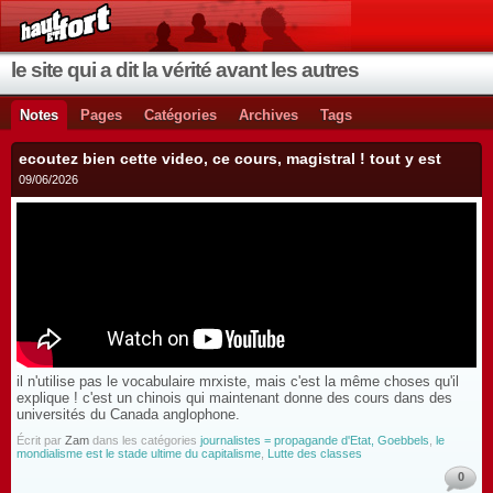
le site qui a dit la vérité avant les autres
Notes
Pages
Catégories
Archives
Tags
ecoutez bien cette video, ce cours, magistral ! tout y est
09/06/2026
il n'utilise pas le vocabulaire mrxiste, mais c'est la même choses qu'il
explique ! c'est un chinois qui maintenant donne des cours dans des
universités du Canada anglophone.
Écrit par
Zam
dans les catégories
journalistes = propagande d'Etat, Goebbels
,
le
mondialisme est le stade ultime du capitalisme
,
Lutte des classes
0