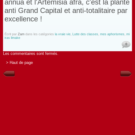
annua et l'Artemisia afra, c'est la plante
anti Grand Capital et anti-totalitaire par
excellence !
Écrit par
Zam
dans les catégories
la vraie vie
,
Lutte des classes
,
mes aphorismes
,
mi
iras limake
0
Les commentaires sont fermés.
> Haut de page