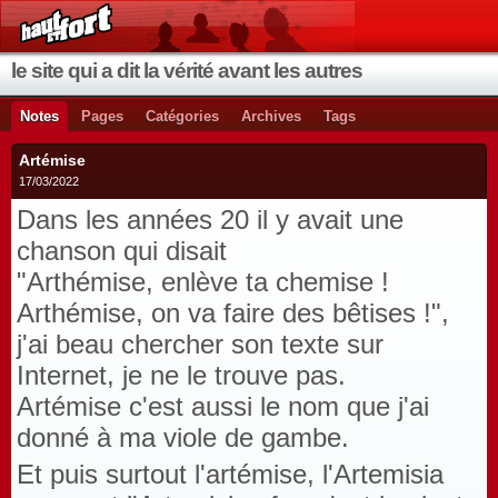
le site qui a dit la vérité avant les autres
Notes
Pages
Catégories
Archives
Tags
Artémise
17/03/2022
Dans les années 20 il y avait une
chanson qui disait
"Arthémise, enlève ta chemise !
Arthémise, on va faire des bêtises !",
j'ai beau chercher son texte sur
Internet, je ne le trouve pas.
Artémise c'est aussi le nom que j'ai
donné à ma viole de gambe.
Et puis surtout l'artémise, l'Artemisia