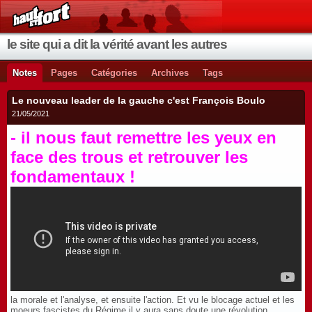
le site qui a dit la vérité avant les autres
Notes
Pages
Catégories
Archives
Tags
Le nouveau leader de la gauche c'est François Boulo
21/05/2021
- il nous faut remettre les yeux en
face des trous et retrouver les
fondamentaux !
la morale et l'analyse, et ensuite l'action. Et vu le blocage actuel et les
moeurs fascistes du Régime il y aura sans doute une révolution.