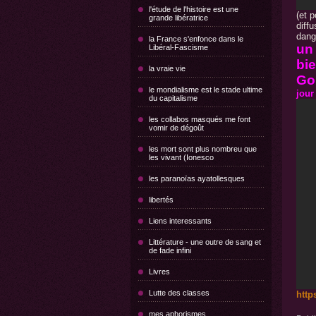
l'étude de l'histoire est une
(et p
grande libératrice
diffu
dange
la France s'enfonce dans le
un 
Libéral-Fascisme
bie
la vraie vie
Gon
le mondialisme est le stade ultime
jour
du capitalisme
les collabos masqués me font
vomir de dégoût
les mort sont plus nombreu que
les vivant (Ionesco
les paranoïas ayatollesques
libertés
Liens interessants
Littérature - une outre de sang et
de fade infini
Livres
Lutte des classes
http
mes aphorismes