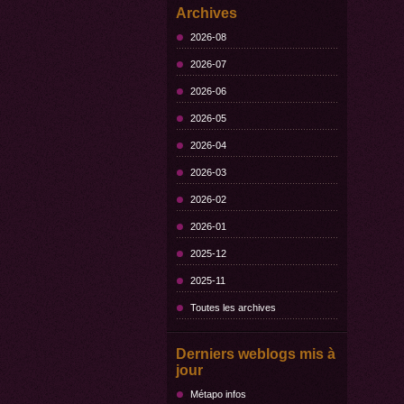
Archives
2026-08
2026-07
2026-06
2026-05
2026-04
2026-03
2026-02
2026-01
2025-12
2025-11
Toutes les archives
Derniers weblogs mis à
jour
Métapo infos