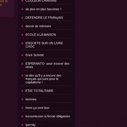
COULEUR CHANVRE
ns le
en
de plus en plus fascistes !
DEFENDRE LE FRANçAIS
devoir de mémoire
ECOLE à LA MAISON
ENQUETE SUR UN LIVRE
CHOC
Erick Schmitt
ESPERANTO- pour trouver des
rimes
et dire qu'il y a encore des
français qui sont pour le
capitalisme !
ETAT TOTALITAIRE
femmes
hmm ça sent bon
insoumission à l'école obligatoire
Ipernity