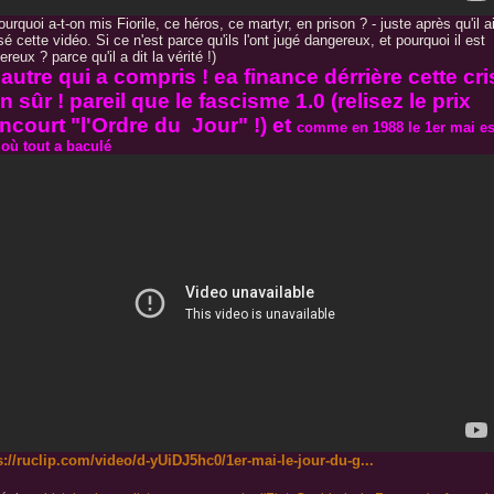
ourquoi a-t-on mis Fiorile, ce héros, ce martyr, en prison ? - juste après qu'il a
sé cette vidéo. Si ce n'est parce qu'ils l'ont jugé dangereux, et pourquoi il est
reux ? parce qu'il a dit la vérité !)
autre qui a compris ! ea finance dérrière cette cri
n sûr ! pareil que le fascisme 1.0 (relisez le prix
court "l'Ordre du Jour" !) et
comme en 1988 le 1er mai es
 où tout a baculé
s://ruclip.com/video/d-yUiDJ5hc0/1er-mai-le-jour-du-g...