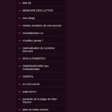
MAI 68
MEMOIRE DES LUTTES
mes blogs
miettes tombées de mon journal
mondialisation.ca
n'oubliez jamais !
nationalisation du système
bancaire
NON à l'OMERTA !
OBSERVATOIRE des
mutinationales
OBSPOL
on veut savoir
page perso
parabole de la plage de Sain-
Voyons
plein de belles photos