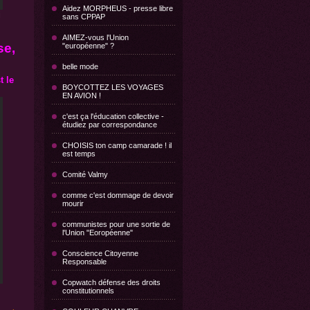
Aidez MORPHEUS - presse libre
i
sans CPPAP
AIMEZ-vous l'Union
se,
"européenne" ?
belle mode
t le
BOYCOTTEZ LES VOYAGES
EN AVION !
c'est ça l'éducation collective -
étudiez par correspondance
CHOISIS ton camp camarade ! il
est temps
Comité Valmy
comme c'est dommage de devoir
mourir
communistes pour une sortie de
l'Union "Eoropéenne"
Conscience Citoyenne
Responsable
Copwatch défense des droits
constitutionnels