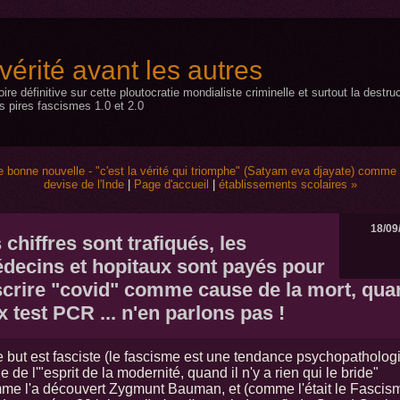
a vérité avant les autres
toire définitive sur cette ploutocratie mondialiste criminelle et surtout la dest
s pires fascismes 1.0 et 2.0
e bonne nouvelle - "c'est la vérité qui triomphe" (Satyam eva djayate) comme d
devise de l'Inde
|
Page d'accueil
|
établissements scolaires »
18/09
 chiffres sont trafiqués, les
decins et hopitaux sont payés pour
scrire "covid" comme cause de la mort, qua
x test PCR ... n'en parlons pas !
e but est fasciste (le fascisme est une tendance psychopatholog
e de l'"esprit de la modernité, quand il n'y a rien qui le bride"
me l'a découvert Zygmunt Bauman, et (comme l'était le Fascis