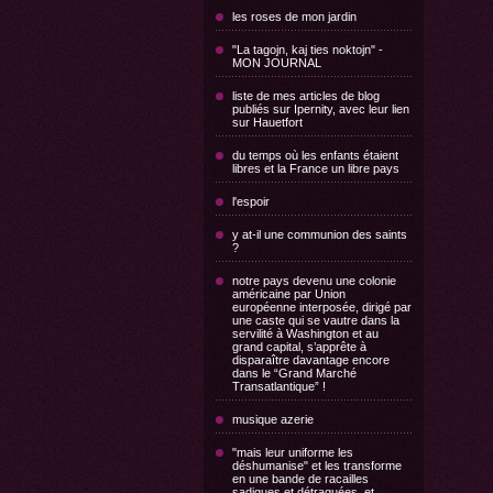
les roses de mon jardin
"La tagojn, kaj ties noktojn" -
MON JOURNAL
liste de mes articles de blog
publiés sur Ipernity, avec leur lien
sur Hauetfort
du temps où les enfants étaient
libres et la France un libre pays
l'espoir
y at-il une communion des saints
?
notre pays devenu une colonie
américaine par Union
européenne interposée, dirigé par
une caste qui se vautre dans la
servilité à Washington et au
grand capital, s’apprête à
disparaître davantage encore
dans le “Grand Marché
Transatlantique” !
musique azerie
"mais leur uniforme les
déshumanise" et les transforme
en une bande de racailles
sadiques et détraquées, et