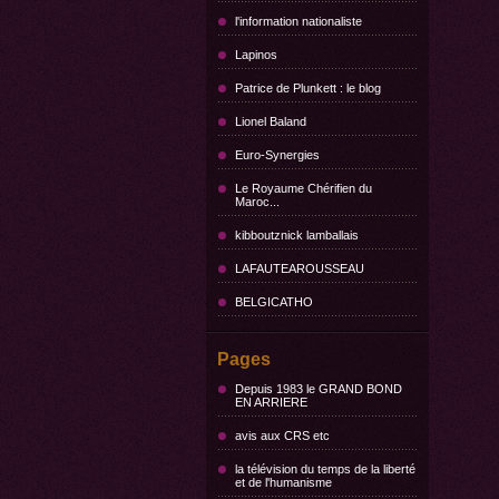
l'information nationaliste
Lapinos
Patrice de Plunkett : le blog
Lionel Baland
Euro-Synergies
Le Royaume Chérifien du
Maroc...
kibboutznick lamballais
LAFAUTEAROUSSEAU
BELGICATHO
Pages
Depuis 1983 le GRAND BOND
EN ARRIERE
avis aux CRS etc
la télévision du temps de la liberté
et de l'humanisme