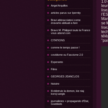
1.0 
leur
Angel Arquillos
lise
articles parus sur Ipernity
l'E
Mar
Bravi abbracciatevi come
se f
eravamo abituati a fare
lise
Bravo M. Philippot toute la France
tec
vous attend com
tél
"pas
CITATIONS
comme le temps passe !
covidisme ou Fascisme 2.0
Esperanto
Films
GEORGES JEANCLOS
histoire
Ili eldetruis la domon, kie niaj
koroj sangis
journalistes = propagande d'Etat,
Goebbels