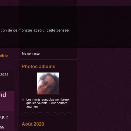
ruction de ce monstre absolu, cette pensée
Me contacter
it la
Photos albums
/2023
nd
Les morts sont plus nombreux
que les vivants. Leur nombre
augmen
ique
Août 2026
me