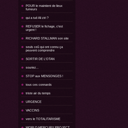
POUR le maintient de lieux
fumeurs
qui a tué Ali ziri ?
REFUSER le fichage, c'est
urgent !
RICHARD STALLMAN son site
seuls ceŭ qui ont connu ça
peuvent comprendre
SORTIR DE L'OTAN
souriez...
STOP aux MENSONGES !
tous ces connards
triste air du temps
URGENCE
VACCINS
vers le TOTALITARISME
WORLD MERCURY PROJECT