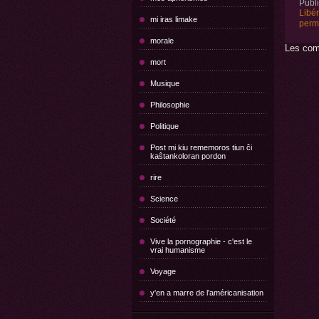
Publ
Libé
mi iras limake
perm
morale
Les com
mort
Musique
Philosophie
Politique
Post mi kiu rememoros tiun ĉi
kaŝtankoloran pordon
rire
Science
Société
Vive la pornographie - c'est le
vrai humanisme
Voyage
y'en a marre de l'américanisation