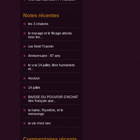
Notes récentes
les 3 chatons
le tracage et le flicage absolu
tous les...
rue Noël Trannin
Anniversaire : 87 ans
le vrai 14 juillet, libre humaniste
et...
Assiout
14 juillet
BAISSE DU POUVOIR D'ACHAT
des français que...
la haine, l'hystérie, et le
mensonge
la vie n'est rien
Commentaires récents