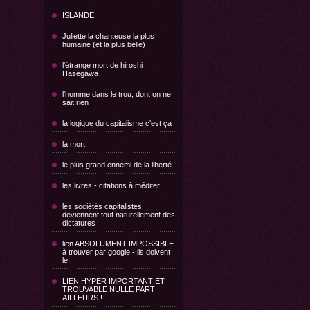
ISLANDE
Juliette la chanteuse la plus
humaine (et la plus belle)
l'étrange mort de hiroshi
Hasegawa
l'homme dans le trou, dont on ne
sait rien
la logique du capitalisme c'est ça
la mort
le plus grand ennemi de la liberté
les livres - citations à méditer
les sociétés capitalistes
deviennent tout naturellement des
dictatures
lien ABSOLUMENT IMPOSSIBLE
à trouver par google - ils doivent
le...
LIEN HYPER IMPORTANT ET
TROUVABLE NULLE PART
AILLEURS !