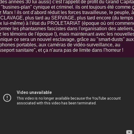
des années 30 lui aussi) c'est l'appetit de profit du Grand Capita
 "busines-plan" cynique et criminel. ils ont toujours été comme ç
z Marx ! ils ont d'abord réduit les forces travailleuse, le peuple, à
SCLAVAGE, plus tard au SERVAGE, plus tard encore (du temps
x lui-même) à l'état du PROLETARIAT (époque où ont commen
ormer les phantasmes fascistes dans l'organisation des ateliers,
z les témoins de l'époque !), mais maintenant avec les nouvelle
hnique ce sera un nouvel esclavage, grâce au "smart-dusts" aux
éphones portables, aux caméras de vidéo-surveillance, au
seport sanitaire", et ça n'aura pas de limite dans l'horreur !