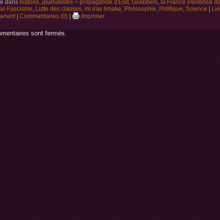
ié dans
histoire
,
journalistes = propagande d'Etat, Goebbels
,
la France s'enfonce da
ral-Fascisme
,
Lutte des classes
,
mi iras limake
,
Philosophie
,
Politique
,
Science
|
Li
anent
|
Commentaires (0)
|
Imprimer
mentaires sont fermés.