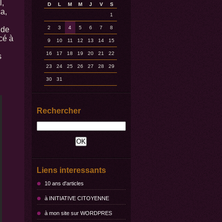
l,
D
L
M
M
J
V
S
a,
1
2
3
4
5
6
7
8
 de
cé à
9
10
11
12
13
14
15
16
17
18
19
20
21
22
s
23
24
25
26
27
28
29
30
31
Rechercher
Liens interessants
10 ans d'articles
à INITIATIVE CITOYENNE
à mon site sur WORDPRES