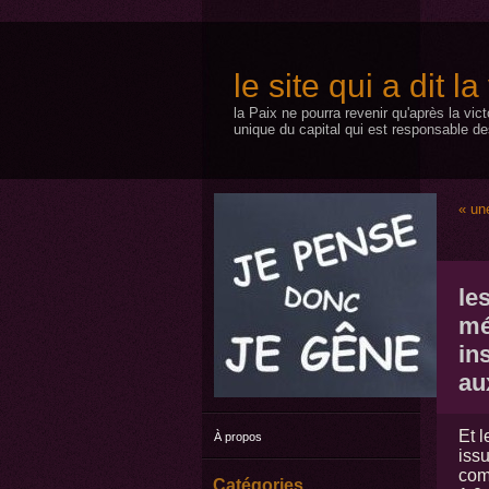
le site qui a dit l
la Paix ne pourra revenir qu'après la vic
unique du capital qui est responsable de
« un
les
mé
in
au
Et l
À propos
issu
com
Catégories