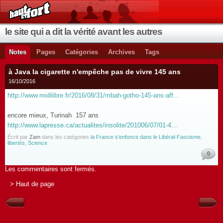
le site qui a dit la vérité avant les autres
Notes
Pages
Catégories
Archives
Tags
à Java la cigarette n'empêche pas de vivre 145 ans
16/10/2016
http://www.midilibre.fr/2016/08/31/mbah-gotho-145-ans-aff...
encore mieux, Turinah 157 ans
http://www.lapresse.ca/actualites/insolite/201006/07/01-4...
Écrit par
Zam
dans les catégories
la France s'enfonce dans le Libéral-Fascisme
,
libertés
,
Science
0
Les commentaires sont fermés.
> Haut de page