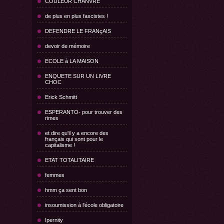
COULEUR CHANVRE
de plus en plus fascistes !
DEFENDRE LE FRANçAIS
devoir de mémoire
ECOLE à LA MAISON
ENQUETE SUR UN LIVRE
CHOC
Erick Schmitt
ESPERANTO- pour trouver des
rimes
et dire qu'il y a encore des
français qui sont pour le
capitalisme !
ETAT TOTALITAIRE
femmes
hmm ça sent bon
insoumission à l'école obligatoire
Ipernity