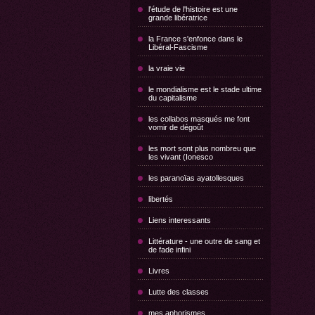
l'étude de l'histoire est une
grande libératrice
la France s'enfonce dans le
Libéral-Fascisme
la vraie vie
le mondialisme est le stade ultime
du capitalisme
les collabos masqués me font
vomir de dégoût
les mort sont plus nombreu que
les vivant (Ionesco
les paranoïas ayatollesques
libertés
Liens interessants
Littérature - une outre de sang et
de fade infini
Livres
Lutte des classes
mes aphorismes