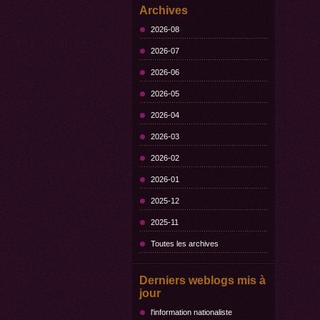
Archives
2026-08
2026-07
2026-06
2026-05
2026-04
2026-03
2026-02
2026-01
2025-12
2025-11
Toutes les archives
Derniers weblogs mis à
jour
l'information nationaliste