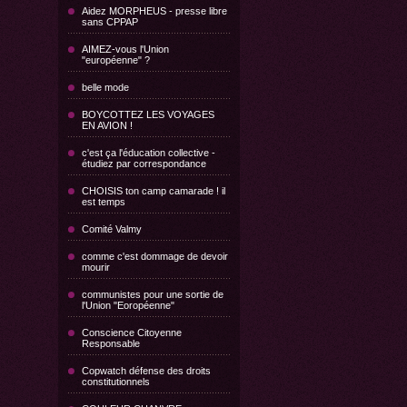
Aidez MORPHEUS - presse libre
sans CPPAP
AIMEZ-vous l'Union
"européenne" ?
belle mode
BOYCOTTEZ LES VOYAGES
EN AVION !
c'est ça l'éducation collective -
étudiez par correspondance
CHOISIS ton camp camarade ! il
est temps
Comité Valmy
comme c'est dommage de devoir
mourir
communistes pour une sortie de
l'Union "Eoropéenne"
Conscience Citoyenne
Responsable
Copwatch défense des droits
constitutionnels