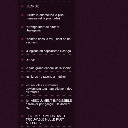
ISLANDE
Juliette la chanteuse la plus
humaine (et la plus belle)
l'étrange mort de hiroshi
Hasegawa
l'homme dans le trou, dont on ne
sait rien
la logique du capitalisme c'est ça
la mort
le plus grand ennemi de la liberté
les livres - citations à méditer
les sociétés capitalistes
deviennent tout naturellement des
dictatures
lien ABSOLUMENT IMPOSSIBLE
à trouver par google - ils doivent
le...
LIEN HYPER IMPORTANT ET
TROUVABLE NULLE PART
AILLEURS !