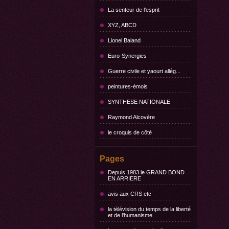
La senteur de l'esprit
XYZ, ABCD
Lionel Baland
Euro-Synergies
Guerre civile et yaourt allég...
peintures-émois
SYNTHESE NATIONALE
Raymond Alcovère
le croquis de côté
Pages
Depuis 1983 le GRAND BOND
EN ARRIERE
avis aux CRS etc
la télévision du temps de la liberté
et de l'humanisme