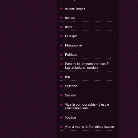
mi iras limake
morale
mort
Musique
Philosophie
Politique
Post mi kiu rememoros tiun ĉi
kaŝtankoloran pordon
rire
Science
Société
Vive la pornographie - c'est le
vrai humanisme
Voyage
y'en a marre de l'américanisation