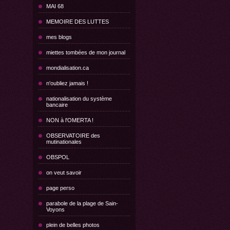
MAI 68
MEMOIRE DES LUTTES
mes blogs
miettes tombées de mon journal
mondialisation.ca
n'oubliez jamais !
nationalisation du système
bancaire
NON à l'OMERTA !
OBSERVATOIRE des
mutinationales
OBSPOL
on veut savoir
page perso
parabole de la plage de Sain-
Voyons
plein de belles photos