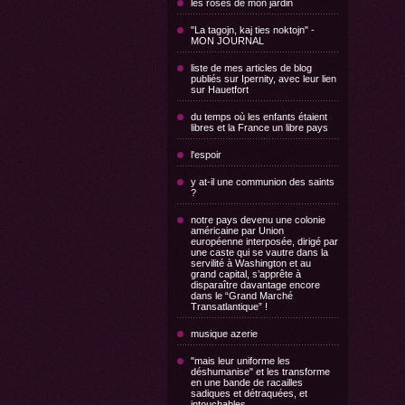
les roses de mon jardin
"La tagojn, kaj ties noktojn" -
MON JOURNAL
liste de mes articles de blog
publiés sur Ipernity, avec leur lien
sur Hauetfort
du temps où les enfants étaient
libres et la France un libre pays
l'espoir
y at-il une communion des saints
?
notre pays devenu une colonie
américaine par Union
européenne interposée, dirigé par
une caste qui se vautre dans la
servilité à Washington et au
grand capital, s’apprête à
disparaître davantage encore
dans le “Grand Marché
Transatlantique” !
musique azerie
"mais leur uniforme les
déshumanise" et les transforme
en une bande de racailles
sadiques et détraquées, et
intouchables