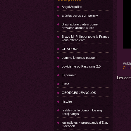
Angel Arquillos
articles parus sur Ipernity
Bravi abbracciatevi come
eravamo abituati a fare
Bravo M. Philippot toute la France
vous attend com
CITATIONS
comme le temps passe !
Publ
covidisme ou Fascisme 2.0
Comm
Esperanto
Les com
Films
GEORGES JEANCLOS
histoire
Ili eldetruis la domon, kie niaj
koroj sangis
journalistes = propagande d'Etat,
Goebbels