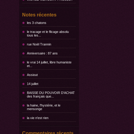
Notes récentes
les 3 chatons
le tracage et le flicage absolu
tous les...
rue Noël Trannin
Anniversaire : 87 ans
le vrai 14 juillet, libre humaniste
et...
Assiout
14 juillet
BAISSE DU POUVOIR D'ACHAT
des français que...
la haine, l'hystérie, et le
mensonge
la vie n'est rien
Commentaires récents