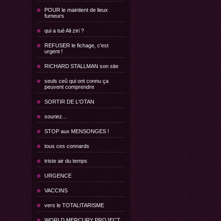
POUR le maintient de lieux
fumeurs
qui a tué Ali ziri ?
REFUSER le fichage, c'est
urgent !
RICHARD STALLMAN son site
seuls ceŭ qui ont connu ça
peuvent comprendre
SORTIR DE L'OTAN
souriez...
STOP aux MENSONGES !
tous ces connards
triste air du temps
URGENCE
VACCINS
vers le TOTALITARISME
WORLD MERCURY PROJECT