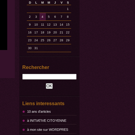
D
L
M
M
J
V
S
1
2
3
4
5
6
7
8
9
10
11
12
13
14
15
16
17
18
19
20
21
22
23
24
25
26
27
28
29
30
31
Rechercher
Liens interessants
10 ans d'articles
à INITIATIVE CITOYENNE
à mon site sur WORDPRES