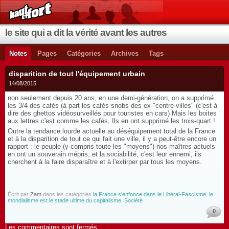
le site qui a dit la vérité avant les autres
Notes
Pages
Catégories
Archives
Tags
disparition de tout l'équipement urbain
14/08/2015
non seulement depuis 20 ans, en une demi-génération, on a supprimé
les 3/4 des cafés (à part les cafés snobs des ex-"centre-villes" (c'est à
dire des ghettos vidéosurveillés pour touristes en cars) Mais les boites
aux lettres c'est comme les cafés, Ils en ont supprimé les trois-quart !
Outre la tendance lourde actuelle au déséquipement total de la France
et à la disparition de tout ce qui fait une ville, il y a peut-être encore un
rapport : le peuple (y compris toute les "moyens") nos maîtres actuels
en ont un souverain mépris, et la sociabilité, c'est leur ennemi, ils
cherchent à la faire disparaître et à l'extirper par tous les moyens.
Écrit par
Zam
dans les catégories
la France s'enfonce dans le Libéral-Fascisme
,
le
mondialisme est le stade ultime du capitalisme
,
Société
0
Les commentaires sont fermés.