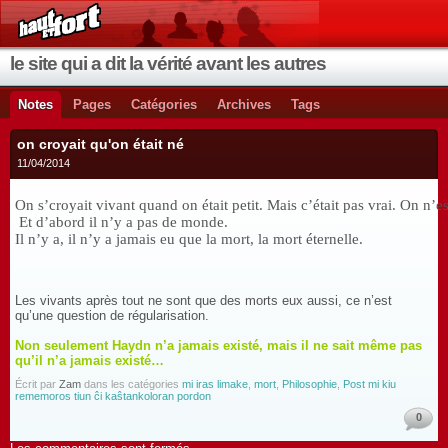
le site qui a dit la vérité avant les autres
Notes
Pages
Catégories
Archives
Tags
on croyait qu'on était né
11/04/2014
On s’croyait vivant quand on était petit. Mais c’était pas vrai. On n’
 Et d’abord il n’y a pas de monde.
Il n’y a, il n’y a jamais eu que la mort, la mort éternelle.
Les vivants après tout ne sont que des morts eux aussi, ce n’est
qu’une question de régularisation.
Non seulement Haydn n’a jamais existé, mais il ne sait même pas
qu’il n’a jamais existé…
Écrit par
Zam
dans les catégories
mi iras limake
,
mort
,
Philosophie
,
Post mi kiu
rememoros tiun ĉi kaŝtankoloran pordon
0