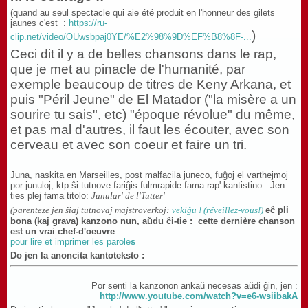
(quand au seul spectacle qui aie été produit en l'honneur des gilets
jaunes c'est :
https://ru-
)
clip.net/video/OUwsbpaj0YE/%E2%98%9D%EF%B8%8F-...
Ceci dit il y a de belles chansons dans le rap,
que je met au pinacle de l'humanité, par
exemple beaucoup de titres de Keny Arkana, et
puis "Péril Jeune" de El Matador ("la misère a un
sourire tu sais", etc) "époque révolue" du même,
et pas mal d'autres, il faut les écouter, avec son
cerveau et avec son coeur et faire un tri.
Juna, naskita en Marseilles, post malfacila juneco, fuĝoj el varthejmoj
por junuloj, ktp ŝi tutnove fariĝis fulmrapide fama rap'-kantistino .
Jen
ties plej fama titolo:
Junular' de l'Tutter'
(parenteze jen ŝiaj tutnovaj majstroverkoj:
vekiĝu ! (réveillez-vous!)
eĉ pli
bona (kaj grava) kanzono nun, aŭdu ĉi-tie :
cette dernière chanson
est un vrai chef-d'oeuvre
pour lire et imprimer les parole
s
Do jen la anoncita kantoteksto :
Por senti la kanzonon ankaŭ necesas aŭdi ĝin, jen :
http://www.youtube.com/watch?v=e6-wsiibakA