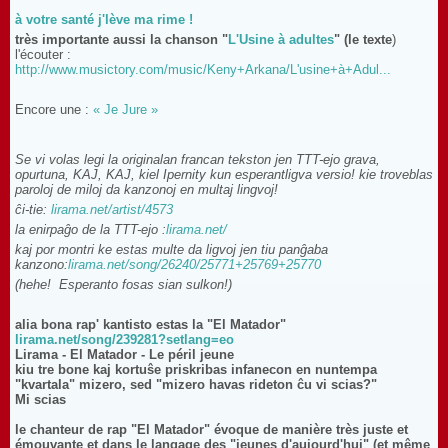
à votre santé j'lève ma rime !
très importante aussi la chanson "
L'Usine à adultes
" (le texte
)
l'écouter :
http://www.musictory.com/music/Keny+Arkana/L'usine+à+Adul...
Encore une :
« Je Jure »
Se vi volas legi la originalan francan tekston jen TTT-ejo grava,
opurtuna, KAJ, KAJ, kiel Ipernity kun esperantligva versio! kie troveblas
paroloj de miloj da kanzonoj en multaj lingvoj!
ĉi-tie:
lirama.net/artist/4573
la enirpaĝo de la TTT-ejo :
lirama.net/
kaj por montri ke estas multe da ligvoj jen tiu panĝaba
kanzono:
lirama.net/song/26240/25771+25769+25770
(hehe!
Esperanto fosas sian sulkon!)
alia bona rap' kantisto estas la "El Matador"
lirama.net/song/239281?setlang=eo
Lirama - El Matador - Le péril jeune
kiu tre bone kaj kortuŝe priskribas infanecon en nuntempa
"kvartala" mizero, sed "mizero havas rideton ĉu vi scias?"
Mi scias
le chanteur de rap "El Matador" évoque de manière très juste et
émouvante et dans le langage des "jeunes d'aujourd'hui" (et même