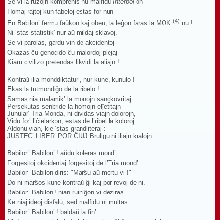
Se vi la ruzojn komprenis nu malfidu
Interpol
-on
Homaj rajtoj kun fabeloj estas for nun
(4)
En Babilon’ fermu faŭkon kaj obeu, la leĝon faras la MOK
nu !
Ni ‘stas statistik’ nur aŭ mildaj sklavoj.
Se vi parolas, gardu vin de akcidentoj
Okazas ĉu genocido ĉu malordoj plejaj
Kiam civilizo pretendas likvidi la aliajn !
Kontraŭ ilia monddiktatur’, nur kune, kunulo !
Ekas la tutmondiĝo de la ribelo !
Samas nia malamik’ la monojn sangkovritaj
Persekutas senbride la homojn elĵetitajn
Junular’ Tria Monda, ni dividas viajn dolorojn,
Vidu for’ l’ĉielarkon, estas de l’ribel la koloroj
Aldonu vian, kie ‘stas grandliteraj :
JUSTEC’ LIBER’ POR ĈIUJ Bruligu ni iliajn kralojn.
Babilon’ Babilon’ ! aŭdu koleras mond’
Forgesitoj okcidentaj forgesitoj de l’Tria mond’
Babilon’ Babilon diris: "Marŝu aŭ mortu vi !"
Do ni marŝos kune kontraŭ ĝi kaj por revoj de ni.
Babilon’ Babilon’! nian ruiniĝon vi deziras
Ke niaj ideoj disfalu, sed malfidu ni multas
Babilon’ Babilon’ ! baldaŭ la fin’