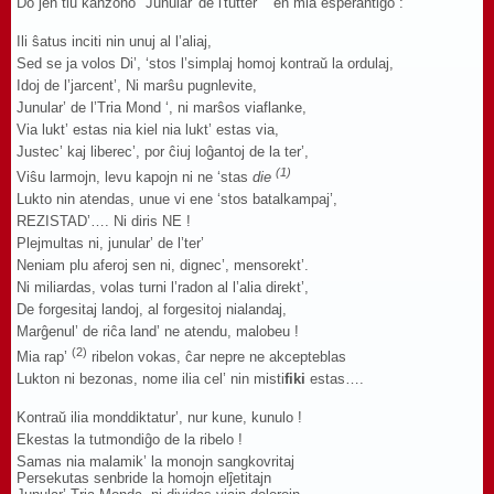
Do jen tiu kanzono "Junular' de l'tutter' " en mia esperantigo :
Ili ŝatus inciti nin unuj al l’aliaj,
Sed se ja volos Di’, ‘stos l’simplaj homoj kontraŭ la ordulaj,
Idoj de l’jarcent’, Ni marŝu pugnlevite,
Junular’ de l’Tria Mond ‘, ni marŝos viaflanke,
Via lukt’ estas nia kiel nia lukt’ estas via,
Justec’ kaj liberec’, por ĉiuj loĝantoj de la ter’,
(1)
Viŝu larmojn, levu kapojn ni ne ‘stas
die
Lukto nin atendas, unue vi ene ‘stos batalkampaj’,
REZISTAD’…. Ni diris NE !
Plejmultas ni, junular’ de l’ter’
Neniam plu aferoj sen ni, dignec’, mensorekt’.
Ni miliardas, volas turni l’radon al l’alia direkt’,
De forgesitaj landoj, al forgesitoj nialandaj,
Marĝenul’ de riĉa land’ ne atendu, malobeu !
(2)
Mia rap’
ribelon vokas, ĉar nepre ne akcepteblas
Lukton ni bezonas, nome ilia cel’ nin misti
fiki
estas….
Kontraŭ ilia monddiktatur’, nur kune, kunulo !
Ekestas la tutmondiĝo de la ribelo !
Samas nia malamik’ la monojn sangkovritaj
Persekutas senbride la homojn elĵetitajn