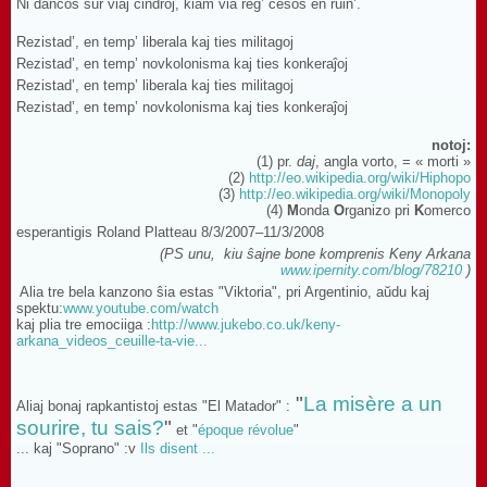
Ni dancos sur viaj cindroj, kiam via reĝ’ ĉesos en ruin’.
Rezistad’, en temp’ liberala kaj ties militagoj
Rezistad’, en temp’ novkolonisma kaj ties konkeraĵoj
Rezistad’, en temp’ liberala kaj ties militagoj
Rezistad’, en temp’ novkolonisma kaj ties konkeraĵoj
notoj:
(1) pr.
daj
, angla vorto, = « morti »
(2)
http://eo.wikipedia.org/wiki/Hiphopo
(3)
http://eo.wikipedia.org/wiki/Monopoly
(4)
M
onda
O
rganizo pri
K
omerco
esperantigis Roland Platteau 8/3/2007–11/3/2008
(PS unu,
kiu ŝajne bone komprenis Keny Arkana
www.ipernity.com/blog/78210
)
Alia tre bela kanzono ŝia estas "Viktoria", pri Argentinio, aŭdu kaj
spektu:
www.youtube.com/watch
kaj plia tre emociiga :
http://www.jukebo.co.uk/keny-
arkana_videos_ceuille-ta-vie...
"
La misère a un
Aliaj bonaj rapkantistoj estas "El Matador" :
sourire, tu sais?
"
et "
époque révolue
"
... kaj "Soprano" :v
Ils disent ...