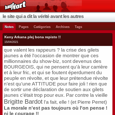
le site qui a dit la vérité avant les autres
Notes
Pages
Catégories
Archives
Tags
Keny Arkana plej bona repisto !!
15/04/2021
que valent les rappeurs ? la crise des gilets
jaunes a été l'occasion de montrer que ces
millionnaires du show-biz, sont devenus des
BOURGEOIS, qui ne pensent qu'à leur carrière
et à leur fric, et qui se foutent éperdument du
peuple en révolte, et que leur prétendue révolte
n'est qu'une ATTITUDE pour faire joli ! rien que
de sortir une déclaration de soutien aux gilets
jaunes c'était trop pour eux. Par contre la vieille
Brigitte Bardot
l'a fait, elle ! (et Pierre Perret)
La morale n'est pas toujours où l'on pense !
ni le courage !!