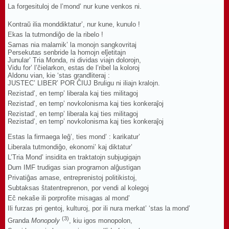
La forgesituloj de l’mond’ nur kune venkos ni.
Kontraŭ ilia monddiktatur’, nur kune, kunulo !
Ekas la tutmondiĝo de la ribelo !
Samas nia malamik’ la monojn sangkovritaj
Persekutas senbride la homojn elĵetitajn
Junular’ Tria Monda, ni dividas viajn dolorojn,
Vidu for’ l’ĉielarkon, estas de l’ribel la koloroj
Aldonu vian, kie ‘stas grandliteraj :
JUSTEC’ LIBER’ POR ĈIUJ Bruligu ni iliajn kralojn.
Rezistad’, en temp’ liberala kaj ties militagoj
Rezistad’, en temp’ novkolonisma kaj ties konkeraĵoj
Rezistad’, en temp’ liberala kaj ties militagoj
Rezistad’, en temp’ novkolonisma kaj ties konkeraĵoj
Estas la firmaega leĝ’, ties mond’ : karikatur’
Liberala tutmondiĝo, ekonomi’ kaj diktatur’
L’Tria Mond’ insidita en traktatojn subjugigajn
Dum IMF trudigas sian programon alĝustigan
Privatiĝas amase, entreprenistoj politikistoj,
Subtaksas ŝtatentreprenon, por vendi al kolegoj
Eĉ nekaŝe ili porprofite misagas al mond’
Ili furzas pri gentoj, kulturoj, por ili nura merkat’ ‘stas la mond’
(3)
Granda
Monopoly
, kiu igos monopolon,