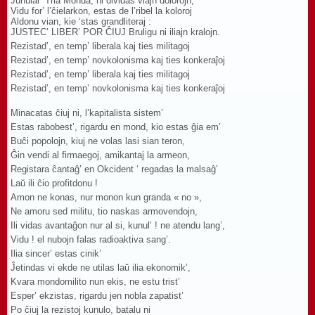
Junular’ Tria Monda, ni dividas viajn dolorojn,
Vidu for’ l’ĉielarkon, estas de l’ribel la koloroj
Aldonu vian, kie ‘stas grandliteraj :
JUSTEC’ LIBER’ POR ĈIUJ Bruligu ni iliajn kralojn.
Rezistad’, en temp’ liberala kaj ties militagoj
Rezistad’, en temp’ novkolonisma kaj ties konkeraĵoj
Rezistad’, en temp’ liberala kaj ties militagoj
Rezistad’, en temp’ novkolonisma kaj ties konkeraĵoj
Minacatas ĉiuj ni, l’kapitalista sistem’
Estas rabobest’, rigardu en mond, kio estas ĝia em’
Buĉi popolojn, kiuj ne volas lasi sian teron,
Ĝin vendi al firmaegoj, amikantaj la armeon,
Registara ĉantaĝ’ en Okcident ‘ regadas la malsaĝ’
Laŭ ili ĉio profitdonu !
Amon ne konas, nur monon kun granda « no »,
Ne amoru sed militu, tio naskas armovendojn,
Ili vidas avantaĝon nur al si, kunul’ ! ne atendu lang’,
Vidu ! el nubojn falas radioaktiva sang’.
Ilia sincer’ estas cinik’
Ĵetindas vi ekde ne utilas laŭ ilia ekonomik’,
Kvara mondomilito nun ekis, ne estu trist’
Esper’ ekzistas, rigardu jen nobla zapatist’
Po ĉiuj la rezistoj kunulo, batalu ni