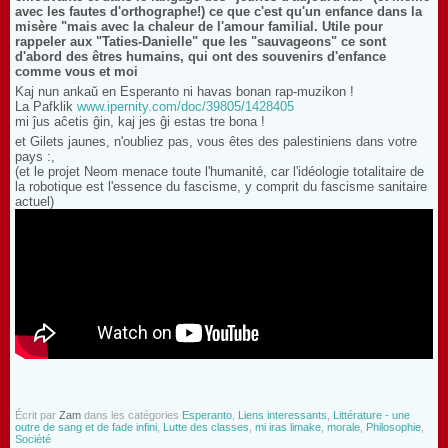
avec les fautes d'orthographe!) ce que c'est qu'un enfance dans la
misère "mais avec la chaleur de l'amour familial. Utile pour
rappeler aux "Taties-Danielle" que les "sauvageons" ce sont
d'abord des êtres humains, qui ont des souvenirs d'enfance
comme vous et moi
Kaj nun ankaŭ en Esperanto ni havas bonan rap-muzikon !
La Pafklik
www.ipernity.com/doc/39805/1428405
mi ĵus aĉetis ĝin, kaj jes ĝi estas tre bona !
et Gilets jaunes, n'oubliez pas, vous êtes des palestiniens dans votre
pays :,
(et le projet Neom menace toute l'humanité, car l'idéologie totalitaire de
la robotique est l'essence du fascisme, y comprit du fascisme sanitaire
actuel)
Écrit par
Zam
dans les catégories
Esperanto
,
Liens interessants
,
Littérature - une
outre de sang et de fade infini
,
Lutte des classes
,
mi iras limake
,
morale
,
Philosophie
,
Société