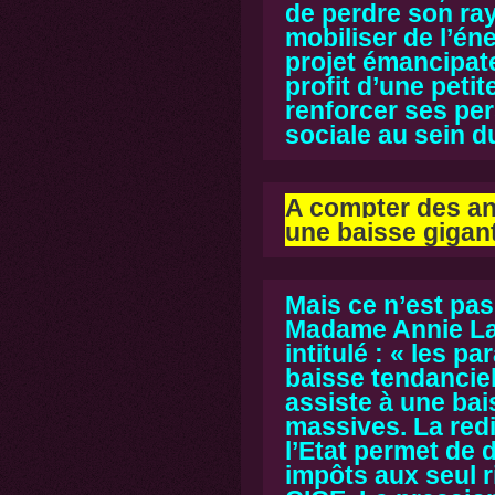
de perdre son ra
mobiliser de l’én
projet émancipate
profit d’une petit
renforcer ses pe
sociale au sein 
A compter des an
une baisse gigant
Mais ce n’est pa
Madame Annie Lac
intitulé : «
les par
baisse tendanciell
assiste à une bai
massives. La redi
l’Etat permet de 
impôts aux seul r