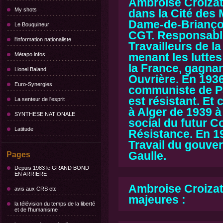
Ambroise Croizat 
My shots
dans la Cité des 
Dame-de-Briançon 
Le Bouquineur
CGT. Responsable
l'information nationaliste
Travailleurs de la
menant les luttes
Métapo infos
la France, gagna
Lionel Baland
Ouvrière.
En 1936
Euro-Synergies
communiste de Par
est résistant. Et 
La senteur de l'esprit
à Alger de 1939 à 
SYNTHESE NATIONALE
social du futur Co
Latitude
Résistance. En 19
Travail du gouve
Gaulle.
Pages
Depuis 1983 le GRAND BOND
EN ARRIERE
Ambroise Croizat
avis aux CRS etc
majeures :
la télévision du temps de la liberté
et de l'humanisme