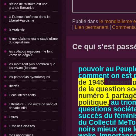
l'étude de l'histoire est une
grande libératrice
la France s'enfonce dans le
Libéral-Fascisme
Publié dans
le mondialisme es
|
Lien permanent
|
Commentair
la vraie vie
le mondialisme est le stade ultime
du capitalisme
Ce qui s'est pass
les collabos masqués me font
vomir de dégoût
les mort sont plus nombreu que
p
ouvoir au Peupl
les vivant (Ionesco
comment on est 
les paranoïas ayatollesques
de 1945
, faisant
p
libertés
de la question so
numéro
1
partagé
Liens interessants
politique,
au trio
Littérature - une outre de sang et
questions sociét
de fade infini
succès du fémin
Livres
du Collectif MeTo
Lutte des classes
noirs mieux que l
woke. Importance 
mes aphorismes