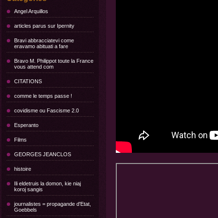
Angel Arquillos
articles parus sur Ipernity
Bravi abbracciatevi come
eravamo abituati a fare
Bravo M. Philippot toute la France
vous attend com
CITATIONS
comme le temps passe !
covidisme ou Fascisme 2.0
Esperanto
Films
GEORGES JEANCLOS
histoire
Ili eldetruis la domon, kie niaj
koroj sangis
journalistes = propagande d'Etat,
Goebbels