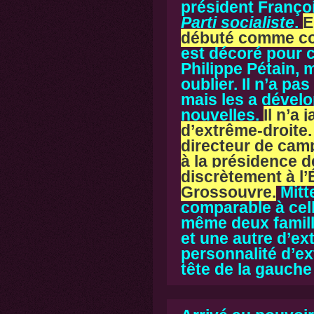
président Françoi
Parti socialiste
.
E
débuté comme col
est décoré pour c
Philippe Pétain, m
oublier.
Il n’a pa
mais les a dével
nouvelles.
Il n’a
d’extrême-droite.
directeur de cam
à la présidence de
discrètement à l’
Grossouvre.
Mitt
comparable à cell
même deux famill
et une autre d’ex
personnalité d’e
tête de la gauche