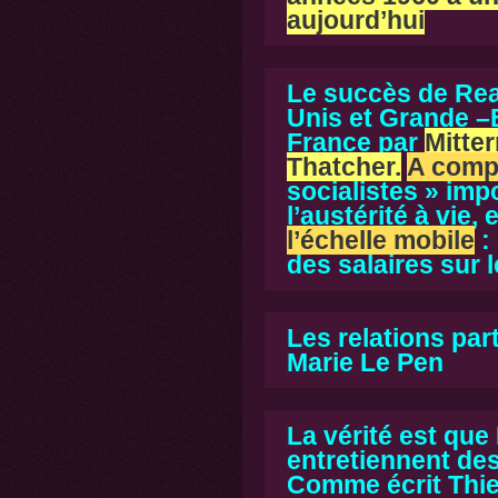
aujourd’hui
Le succès de Rea
Unis et Grande –
France par
Mitte
Thatcher.
A comp
socialistes » imp
l’austérité à vie, 
l’échelle mobile
:
des salaires sur l
Les relations par
Marie Le Pen
La vérité est que
entretiennent des 
Comme écrit Thie