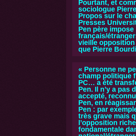
Pourtant, et comm
sociologue Pierre
Propos sur le ch
Presses Universit
Pen père impose 
français/étrangers
vieille opposition
que Pierre Bourdi
« Personne ne peu
champ politique f
PC… a été transf
Pen. Il n’y a pas 
accepté, reconnu 
Pen, en réagissa
Pen : par exemple
très grave mais q
l’opposition riche
fondamentale dans
national/étranger 