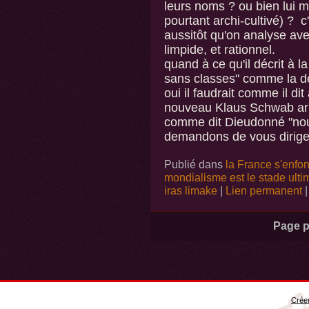
leurs noms ? ou bien lui ma
pourtant archi-cultivé) ? 
aussitôt qu'on analyse ave
limpide, et rationnel.
quand à ce qu'il décrit à l
sans classes" comme la déf
oui il faudrait comme il di
nouveau Klaus Schwab arri
comme dit Dieudonné "no
demandons de vous diriger
Publié dans
la France s'enfo
mondialisme est le stade ulti
iras limake
|
Lien permanent
Page p
Créer