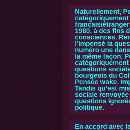
Naturellement, P
catégoriquement l
français/étrange
1980
, à des fins 
consciences. Ren
l’impensé la ques
numéro une dans 
la même façon, P
catégoriquement 
questions sociéta
bourgeois du Coll
Pensée woke. Impo
Tandis qu’est mis
sociale renvoyée 
questions ignoré
politique.
En accord avec l