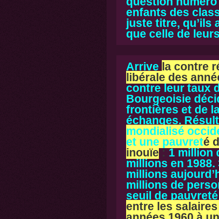
question numéro 
enfants des clas
juste titre, qu’il
que celle de leur
Arrive
la contre 
libérale des anné
contre leur taux d
Bourgeoisie déci
frontières et de 
échanges. Résulta
mondialisé occid
et une pauvret
é 
inouïe
:
1 million
millions en 1988. 
millions aujourd’
millions de pers
seuil de pauvreté
entre les salaire
années 1960 à un 