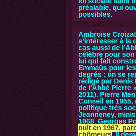
loi sociale sans
préalable
, qui o
possibles.
Ambroise Croiza
s’intéresser à la 
cas aussi de
l’Ab
célèbre pour son 
lui qui fait cons
Emmaüs pour les s
degrés : on se rep
rédigé par Denis
de l’Abbé Pierre 
2011).
Pierre Me
Conseil en 1955,
politique très soc
Jeanneney,
minis
1968.
Georges P
nuit en 1967, parc
chômeurs
.
Il dem