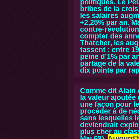
politiques. Le Pe
bribes de la croi
les salaires aug
+2,25% par an. Ma
contre-révolution
compter des ann
Thatcher,
les aug
tassent : entre 19
peine d’1% par a
partage de la vale
dix points par rap
Comme dit Alain 
la valeur ajoutée
une façon pour le
procéder à de néc
sans lesquelles 
deviendrait explos
plus cher au cla
Mai 68).
Aujourd’h