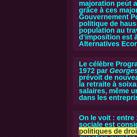
majoration peut a
grâce à ces major
Gouvernement Po
politique de haus
population au trav
d’imposition est 
Alternatives Eco
Le célèbre
Prog
1972 par
Georges
prévoit de nouvea
la retraite à soi
salaires, même u
dans les entrepr
On le voit : entre
sociale est cons
politiques de dro