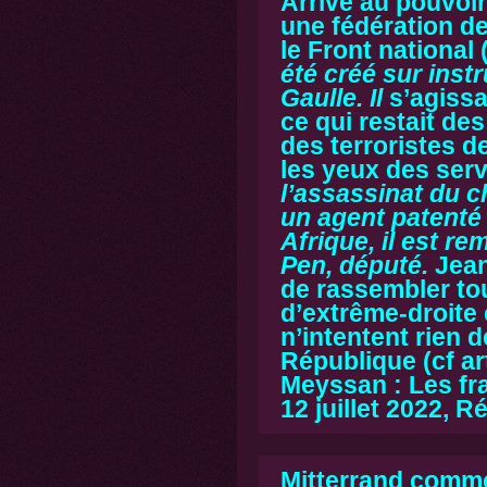
Arrivé au pouvoir
une fédération de
le Front national
été créé sur inst
Gaulle. Il
s’agissa
ce qui restait des
des terroristes d
les yeux des serv
l’assassinat du c
un agent patenté
Afrique, il est r
Pen, député.
Jean
de rassembler tou
d’extrême-droite e
n’intentent rien d
République (cf ar
Meyssan : Les fra
12 juillet 2022, R
Mitterrand comme