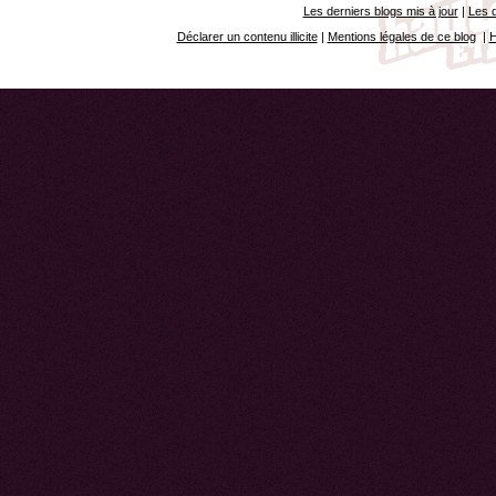
Les derniers blogs mis à jour
|
Les d
Déclarer un contenu illicite
|
Mentions légales de ce blog
|
H