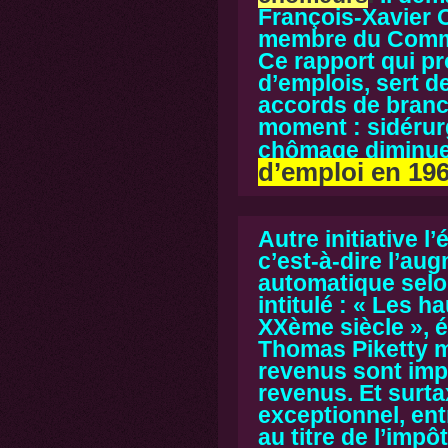
François-Xavier O
membre du Commis
Ce rapport qui p
d’emplois, sert d
accords de branc
moment : sidérurg
chômage diminue
d’emploi en 19
Autre initiative l
c’est-à-dire l’au
automatique
sel
intitulé :
« Les ha
XXème siècle »,
é
Thomas Piketty 
revenus sont imp
revenus. Et surta
exceptionnel, ent
au titre de l’impô