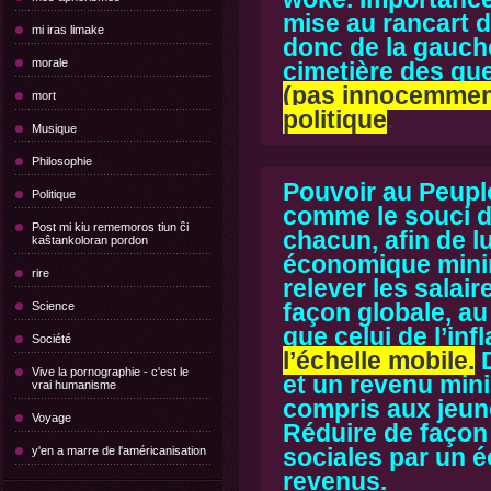
mise au rancart d
mi iras limake
donc de la gauch
morale
cimetière des qu
(pas innocemment
mort
politique
.
Musique
Philosophie
Pouvoir au Peuple
Politique
comme le souci d
Post mi kiu rememoros tiun ĉi
chacun, afin de l
kaŝtankoloran pordon
économique mini
rire
relever les salair
façon globale, a
Science
que celui de l’inf
Société
l’échelle mobile.
Vive la pornographie - c'est le
et un revenu min
vrai humanisme
compris aux jeun
Voyage
Réduire de façon 
sociales par un é
y'en a marre de l'américanisation
revenus.