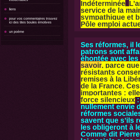
Indéterminée
.
L’
service de la mai
liens
sympathique et bo
pour vos commentaires trouvez
Pôle emploi actue
ici des tites boules émotives
un poème
Ses réformes, il 
patrons sont affai
éhontée avec les
savoir
, parce que
résistants conse
remises à la Libé
de la France. Ces
importantes : ell
force silencieux
:
nullement envie d
réformes sociales
savent que s’ils 
les obligeront à l
Comme dit Pierre