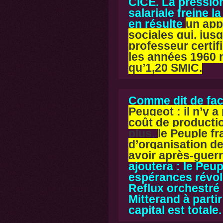
CICE. La pressio
salariale freine la
en résulte
un app
sociales qui, jusq
professeur certif
les années 1960 
qu’1,20 SMIC.
Comme dit de fa
Peugeot : il n’y a
coût de productio
plus,
le Peuple fr
d’organisation de
avoir après-guerr
ajoutera : le Peup
espérances révol
Reflux orchestré 
Mitterand à parti
capital est totale.