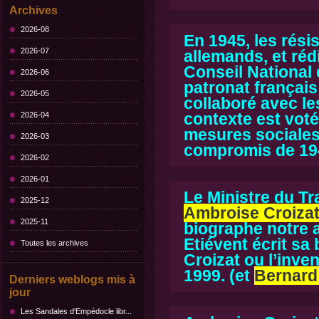
Archives
2026-08
En 1945, les rési
2026-07
allemands, et ré
Conseil National 
2026-06
patronat français 
2026-05
collaboré avec l
contexte est vot
2026-04
mesures sociales 
2026-03
compromis de 19
2026-02
2026-01
Le Ministre du T
2025-12
Ambroise Croiza
2025-11
biographe notre 
Etiévent écrit sa
Toutes les archives
Croizat ou l’inven
1999.
(et
Bernard 
Derniers weblogs mis à
jour
Les Sandales d'Empédocle libr...