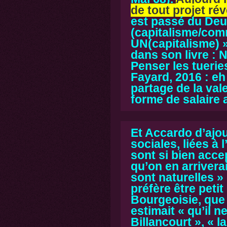
de tout projet ré
est passé du De
(capitalisme/co
UN(capitalisme)
dans son livre :
N
Penser les tuerie
Fayard, 2016 :
eh 
partage de la val
forme de salaire 
Et Accardo d’ajout
sociales, liées à
sont si bien acce
qu’on en arriverai
sont naturelles
» 
préfère être peti
Bourgeoisie, que 
estimait « qu’il 
Billancourt », «
l