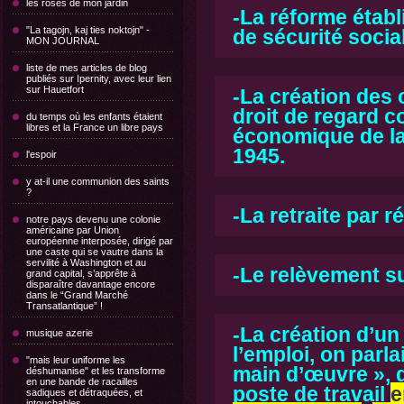
les roses de mon jardin
-La réforme établ
"La tagojn, kaj ties noktojn" -
de sécurité socia
MON JOURNAL
liste de mes articles de blog
publiés sur Ipernity, avec leur lien
sur Hauetfort
-La création des 
droit de regard co
du temps où les enfants étaient
libres et la France un libre pays
économique de la 
1945.
l'espoir
y at-il une communion des saints
?
-La retraite par ré
notre pays devenu une colonie
américaine par Union
européenne interposée, dirigé par
une caste qui se vautre dans la
servilité à Washington et au
-Le relèvement su
grand capital, s’apprête à
disparaître davantage encore
dans le “Grand Marché
Transatlantique” !
-La création d’un
musique azerie
l’emploi, on parla
"mais leur uniforme les
main d’œuvre », d
déshumanise" et les transforme
en une bande de racailles
poste de travail
e
sadiques et détraquées, et
intouchables