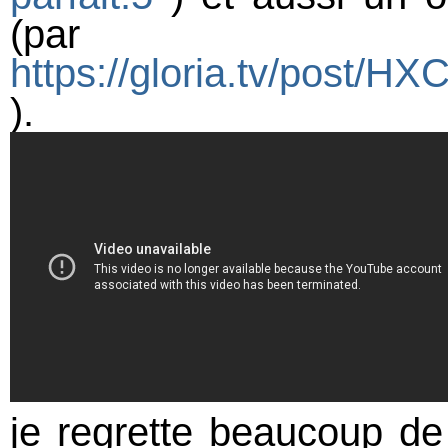
(par
https://gloria.tv/pos
).
je regrette beaucoup de 