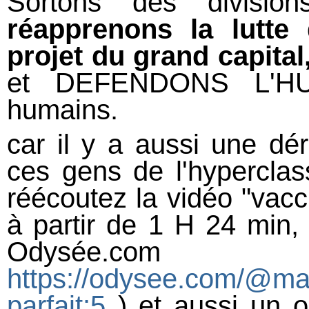
Sortons des divisions
réapprenons la lutte
projet du grand capital
et DEFENDONS L'HUM
humains.
car il y a aussi une dé
ces gens de l'hyperclass
réécoutez la vidéo "vacci
à partir de 1 H 24 min, 
Odysée.com
https://odysee.com/@mar
parfait:5
) et aussi un o