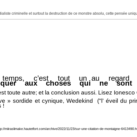
ndialiste criminelle et surtout la destruction de ce monstre absolu, cette pensée uni
temps, c’est tout un au regar
liquer aux
choses qui ne sont 
st toute autre; et la conclusion aussi. Lisez Ionesc
ive » sordide et cynique, Wedekind ("l’ éveil du pr
 !
tp://miiraslimake.hautetfort.com/archive/2022/11/23/sur-une-citation-de-montaigne-6413490.h