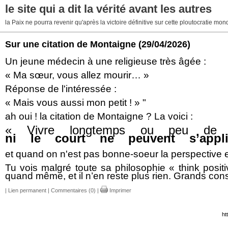
le site qui a dit la vérité avant les autres
la Paix ne pourra revenir qu'après la victoire définitive sur cette ploutocratie mo
Sur une citation de Montaigne
(29/04/2026)
Un jeune médecin à une religieuse très âgée :
« Ma sœur, vous allez mourir… »
Réponse de l'intéressée :
« Mais vous aussi mon petit ! » "
ah oui ! la citation de Montaigne ? La voici :
« Vivre longtemps ou peu de 
ni le court ne peuvent s’app
et quand on n'est pas bonne-soeur la perspective e
Tu vois malgré toute sa philosophie « think posit
quand même, et il n’en reste plus rien. Grands cons
|
Lien permanent
|
Commentaires (0)
|
Imprimer
ht