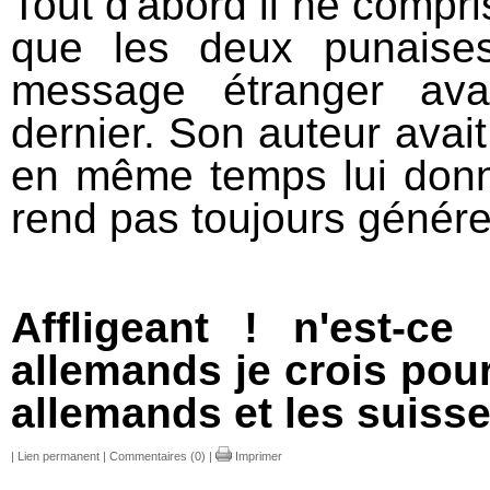
Tout d'abord il ne compris
que les deux punaises
message étranger ava
dernier. Son auteur avai
en même temps lui donn
rend pas toujours génére
Affligeant ! n'est-c
allemands je crois pou
allemands et les suisse
|
Lien permanent
|
Commentaires (0)
|
Imprimer