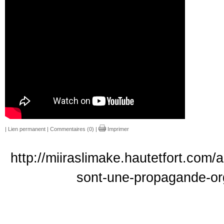
|
Lien permanent
|
Commentaires (0)
|
Imprimer
http://miiraslimake.hautetfort.com
sont-une-propagande-or