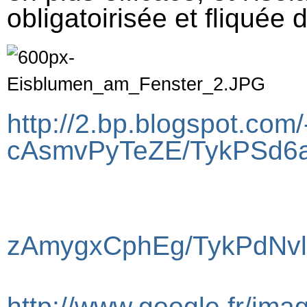
obligatoirisée et fliquée 
http://2.bp.blogspot.com/
cAsmvPyTeZE/TykPSd6a
zAmygxCphEg/TykPdNvl
http://www.google.fr/ima