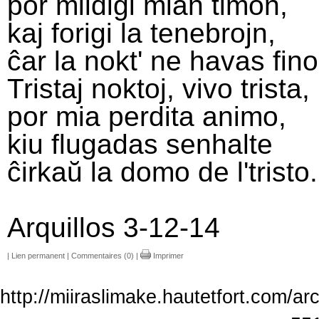
por mildigi mian timon,
kaj forigi la tenebrojn,
ĉar la nokt' ne havas fino
Tristaj noktoj, vivo trista,
por mia perdita animo,
kiu flugadas senhalte
ĉirkaŭ la domo de l'tristo.
Arquillos 3-12-14
|
Lien permanent
|
Commentaires (0)
|
Imprimer
http://miiraslimake.hautetfort.com/ar