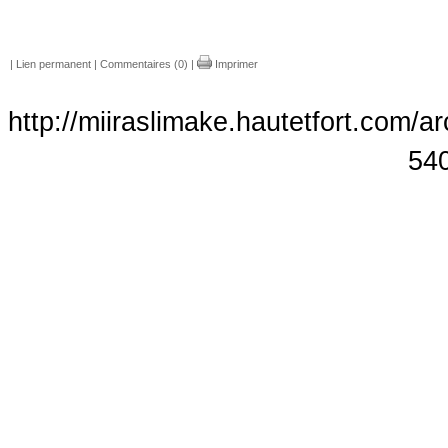
|
Lien permanent
|
Commentaires (0)
|
Imprimer
http://miiraslimake.hautetfort.com/a
54