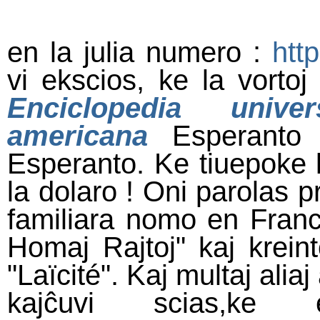
en la julia numero :
htt
vi ekscios, ke la vorto
Enciclopedia unive
americana
Esperanto e
Esperanto. Ke tiuepoke l
la dolaro ! Oni parolas p
familiara nomo en Franc
Homaj Rajtoj" kaj krein
"Laïcité". Kaj multaj aliaj
kajĉuvi scias,ke