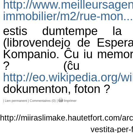
http://www.meilleursagen
immobilier/m2/rue-mon...
estis dumtempe la "L
(librovendejo de Espera
Kompanio. Ĉu iu memoras 
? (ĉu e
http://eo.wikipedia.org/
dokumenton, foton ?
|
Lien permanent
|
Commentaires (0)
|
Imprimer
http://miiraslimake.hautetfort.com/a
vestita-per