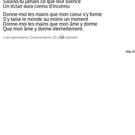
Sauras-tu jamais ce que leur silence
Un éclair aura connu d'inconnu
Donne-moi tes mains que mon coeur s'y forme
S'y taise le monde au moins un moment
Donne-moi tes mains que mon âme y dorme
Que mon âme y dorme éternellement.
|
Lien permanent
|
Commentaires (0)
|
Imprimer
http:/