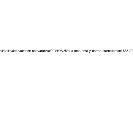
/miiraslimake.hautetfort.com/archive/2014/05/25/que-mon-ame-y-dorme-eternellement-53317