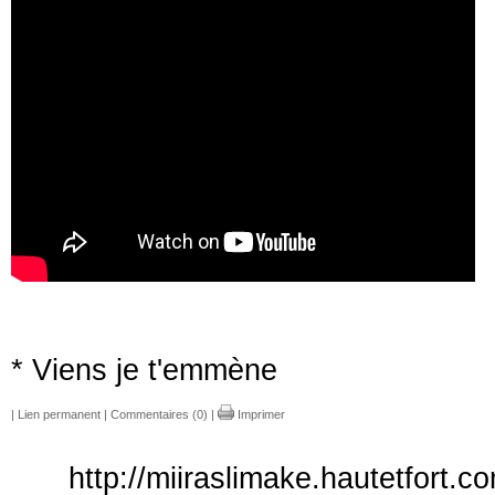
* Viens je t'emmène
|
Lien permanent
|
Commentaires (0)
|
Imprimer
http://miiraslimake.hautetfort.c